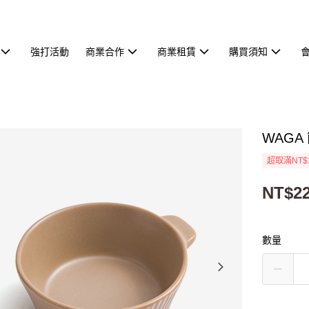
強打活動
商業合作
商業租賃
購買須知
WAGA
超取滿NT$
NT$2
數量