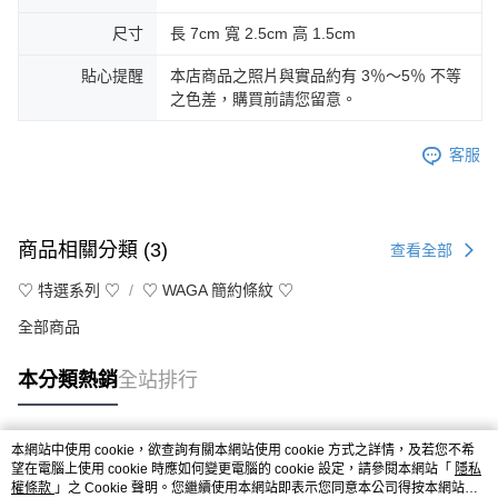
尺寸
長 7cm 寬 2.5cm 高 1.5cm
貼心提醒
本店商品之照片與實品約有 3％～5％ 不等
之色差，購買前請您留意。
客服
商品相關分類 (3)
查看全部
♡ 特選系列 ♡
♡ WAGA 簡約條紋 ♡
全部商品
本分類熱銷
全站排行
本網站中使用 cookie，欲查詢有關本網站使用 cookie 方式之詳情，及若您不希
熱門標籤
望在電腦上使用 cookie 時應如何變更電腦的 cookie 設定，請參閱本網站「
隱私
權條款
」之 Cookie 聲明。您繼續使用本網站即表示您同意本公司得按本網站使