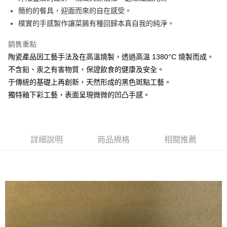
簡約的餐具，迎面而來的自在感受。
悠遊付
樸實的手感製作讓菜餚有種回歸本真自我的純淨。
AFTEE先享後付
銷售重點
相關說明
陶瓷產品因工藝手法及在高溫燒製，透過高溫 1380°C 燒製而成。
【關於「AFTEE先享後付」】
ATM付款
AFTEE先享後付是「在收到商品之後才付款」的支付方式。 讓您購物簡單
不含鉛、汞之有害物質，保證飲食的健康及安全。
便利好安心！
于傳統的基礎上再創新，天然形成的黑色斑點工藝。
１．簡單：不需註冊會員、不需綁卡、不需儲值。
運送方式
２．便利：只要手機號碼，簡訊認證，即可結帳。
獨特釉下彩工藝，表面呈現微微的凹凸手感。
３．安心：先確認商品／服務後，再付款。
全家取貨付款
每筆NT$60，滿NT$1,500(含以上)免運費
【「AFTEE先享後付」結帳流程】
１．於結帳方式選擇「AFTEE先享後付」後，將跳轉至「AFTEE先享後付」
7-11取貨付款
結帳頁面，進行簡訊認證並確認金額後，即可完成結帳。
詳細說明
商品規格
相關推薦
２．訂單成立數日內，您將收到繳費通知簡訊。
每筆NT$60，滿NT$1,500(含以上)免運費
３．收到繳費通知簡訊後14天內，點擊此簡訊中的連結，可透過四大超商／
ATM／網路銀行／等多元方式進行付款，方視為交易完成。
宅配
※ 請注意：結帳手續完成當下不需立刻繳費，但若您需要取消訂單，請聯絡
每筆NT$100，滿NT$1,500(含以上)免運費
購買商品的店家。未經商家同意取消之訂單仍視為有效，需透過AFTEE先享
後付繳納相關費用。
順豐速運
※ 交易是否成功請以「AFTEE先享後付 」之結帳頁面顯示為準，若有關於
查看運費
是否繳費成功／繳費後需取消欲退款等相關疑問，請聯繫「AFTEE先享後付
客戶支援中心」
https://netprotections.freshdesk.com/support/home