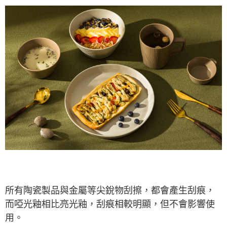
所有陶瓷製品與金屬等尖銳物刮擦，都會產生刮痕，
而啞光釉相比亮光釉，刮痕相較明顯，但不會影響使
用。