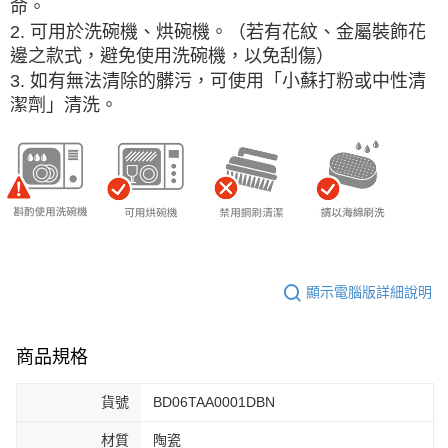
命。
2. 可用於洗碗機、烘碗機。（若有花紋、金屬裝飾花
邊之款式，避免使用洗碗機，以免刮傷）
3. 如有無法清除的髒污，可使用「小蘇打粉或中性清
潔劑」清洗。
顯示電腦版詳細說明
商品規格
貨號
BD06TAA0001DBN
材質
陶瓷