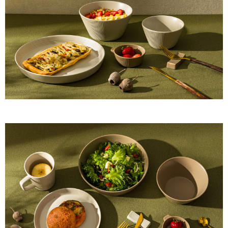
【注意事項】
１．透過由恩沛科技股份有限公司提供之「AFTEE先享後付」服務完成之交
易，需依本服務之必要範圍內提供個人資料，並將交易相關給付款項請求債
權轉讓予恩沛科技股份有限公司。
２．關於個人資料處理事宜，請瀏覽以下網址：
https://aftee.tw/terms/#terms3
３．未成年的使用者請事先徵得法定代理人或監護人之同意方可使用
「AFTEE先享後付」，若未經同意申辦者引起之損失，本公司不負相關責
任。
４．使用「AFTEE先享後付」時，將依據個別帳號之用戶狀況，依本公司即
時審查核予不同之上限額度；若仍有額度不足之情形，本公司將視審查結果
請求用戶進行身份認證。
５．嚴禁一人註冊多個帳號或使用他人資訊註冊。若發現惡意使用之情形，
恩沛科技股份有限公司將有權停止該用戶之使用額度並採取法律行動。