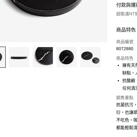
付款與運
超取滿NT$
付款方式
商品特色
信用卡一
商品編號
8072880
超商取貨
商品特色
Apple Pay
擁有天
缺點，
街口支付
抗酸鹼
悠遊付
任何清
AFTEE先
銷售重點
相關說明
抗菌抗污
【關於「A
衍，也讓
ATM付款
AFTEE
不吃色，吸
便利好安
１．簡單
都能輕鬆
２．便利
運送方式