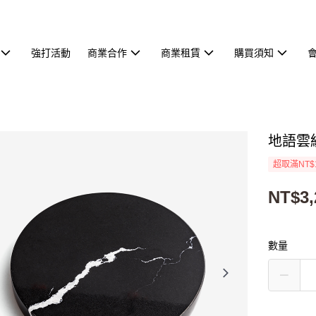
強打活動
商業合作
商業租賃
購買須知
地語雲
超取滿NT$
NT$3,
數量