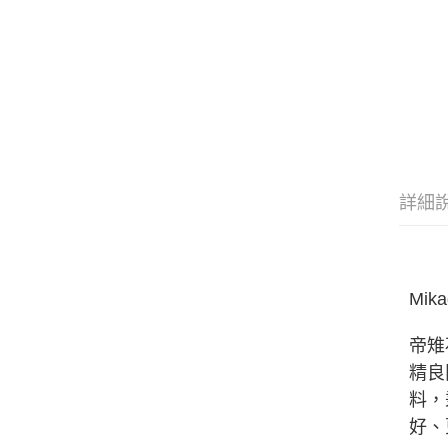
詳細
Mika
帝雉
精良
料，
好、