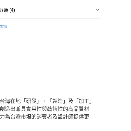
：先確認商品／服務後，再付款。
付款
類 (4)
EE先享後付」結帳流程】
0，滿NT$1,500(含以上)免運費
方式選擇「AFTEE先享後付」後，將跳轉至「AFTEE先享後
 ■
石材
頁面，進行簡訊認證並確認金額後，即可完成結帳。
客服
付款
成立數日內，您將收到繳費通知簡訊。
費通知簡訊後14天內，點擊此簡訊中的連結，可透過四大超商
0，滿NT$1,500(含以上)免運費
網路銀行／等多元方式進行付款，方視為交易完成。
 ■
小盤（20cm以下）
：結帳手續完成當下不需立刻繳費，但若您需要取消訂單，請聯
的店家。未經商家同意取消之訂單仍視為有效，需透過AFTEE
 精選餐具 ★
繳納相關費用。
00，滿NT$1,500(含以上)免運費
否成功請以「AFTEE先享後付 」之結帳頁面顯示為準，若有關於
功／繳費後需取消欲退款等相關疑問，請聯繫「AFTEE先享後
查看運費
援中心」
https://netprotections.freshdesk.com/support/home
項】
恩沛科技股份有限公司提供之「AFTEE先享後付」服務完成之
依本服務之必要範圍內提供個人資料，並將交易相關給付款項請
讓予恩沛科技股份有限公司。
台灣在地「研發」、「製造」及「加工」
個人資料處理事宜，請瀏覽以下網址：
ee.tw/terms/#terms3
創造出兼具實用性與藝術性的高品質材
年的使用者請事先徵得法定代理人或監護人之同意方可使用
力為台灣市場的消費者及設計師提供更
E先享後付」，若未經同意申辦者引起之損失，本公司不負相關責
AFTEE先享後付」時，將依據個別帳號之用戶狀況，依本公司