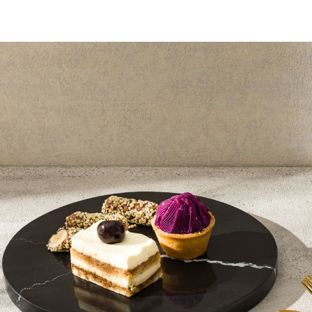
即時審查
結果請求
５．嚴禁
形，恩沛
動。