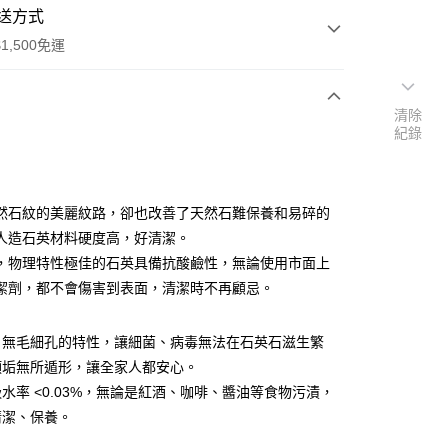
送方式
1,500免運
清除
次付款
紀錄
付款
然石紋的美麗紋路，卻也改善了天然石難保養和易碎的
人造石英材料硬度高，好清潔。
，物理特性極佳的石英具備抗酸鹼性，無論使用市面上
潔劑，都不會傷害到表面，清潔時不再顧忌。
享後付
，無毛細孔的特性，讓細菌、病毒無法在石英石滋生繁
FTEE先享後付」】
頑垢無所遁形，讓全家人都安心。
先享後付是「在收到商品之後才付款」的支付方式。 讓您購物簡單
水率 <0.03%，無論是紅酒、咖啡、醬油等食物污漬，
心！
：不需註冊會員、不需綁卡、不需儲值。
清潔、保養。
：只要手機號碼，簡訊認證，即可結帳。