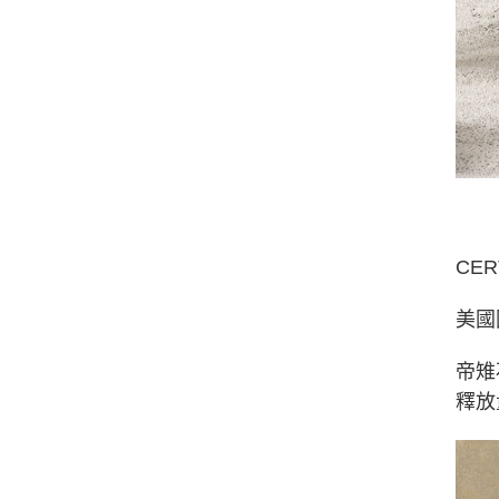
CER
美國
帝雉
釋放