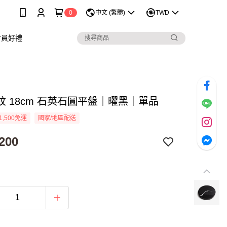
0
中文 (繁體)
TWD
會員好禮
紋 18cm 石英石圓平盤｜曜黑｜單品
1,500免運
國家/地區配送
200