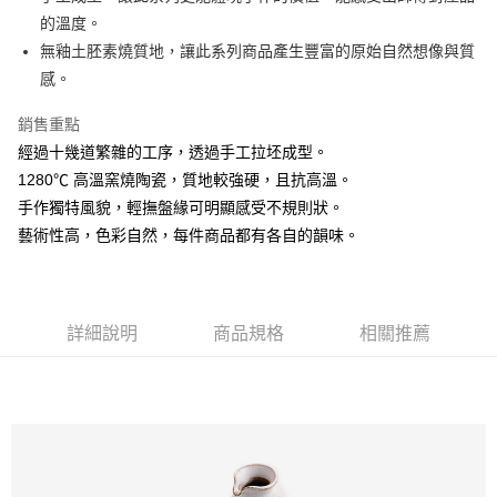
的溫度。
悠遊付
無釉土胚素燒質地，讓此系列商品產生豐富的原始自然想像與質
AFTEE先享後付
感。
相關說明
銷售重點
【關於「AFTEE先享後付」】
ATM付款
AFTEE先享後付是「在收到商品之後才付款」的支付方式。 讓您購物簡單
經過十幾道繁雜的工序，透過手工拉坯成型。
便利好安心！
1280℃ 高溫窯燒陶瓷，質地較強硬，且抗高溫。
１．簡單：不需註冊會員、不需綁卡、不需儲值。
運送方式
２．便利：只要手機號碼，簡訊認證，即可結帳。
手作獨特風貌，輕撫盤緣可明顯感受不規則狀。
３．安心：先確認商品／服務後，再付款。
全家取貨付款
藝術性高，色彩自然，每件商品都有各自的韻味。
每筆NT$60，滿NT$1,500(含以上)免運費
【「AFTEE先享後付」結帳流程】
１．於結帳方式選擇「AFTEE先享後付」後，將跳轉至「AFTEE先享後付」
7-11取貨付款
結帳頁面，進行簡訊認證並確認金額後，即可完成結帳。
２．訂單成立數日內，您將收到繳費通知簡訊。
每筆NT$60，滿NT$1,500(含以上)免運費
詳細說明
商品規格
相關推薦
３．收到繳費通知簡訊後14天內，點擊此簡訊中的連結，可透過四大超商／
ATM／網路銀行／等多元方式進行付款，方視為交易完成。
宅配
※ 請注意：結帳手續完成當下不需立刻繳費，但若您需要取消訂單，請聯絡
每筆NT$100，滿NT$1,500(含以上)免運費
購買商品的店家。未經商家同意取消之訂單仍視為有效，需透過AFTEE先享
後付繳納相關費用。
順豐速運
※ 交易是否成功請以「AFTEE先享後付 」之結帳頁面顯示為準，若有關於
查看運費
是否繳費成功／繳費後需取消欲退款等相關疑問，請聯繫「AFTEE先享後付
客戶支援中心」
https://netprotections.freshdesk.com/support/home