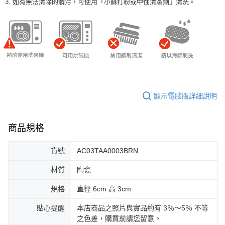
3. 如有無法清除的髒污，可使用「小蘇打粉或中性清潔劑」清洗。
顯示電腦版詳細說明
商品規格
貨號
AC03TAA0003BRN
材質
陶瓷
規格
直徑 6cm 高 3cm
貼心提醒
本店商品之照片與實品約有 3％～5％ 不等
之色差，購買前請您留意。