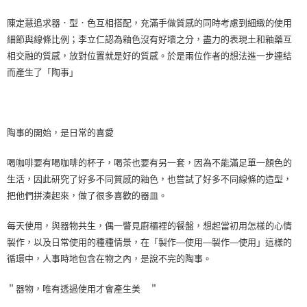
【注意事項】
陳定慧追求器．型．色互相搭配，充滿手做質感的同時考慮到細緻的使用
１．透過由恩沛科技股份有限公司提供之「AFTEE先享後付」服務完成之交
細節與線條比例；李立仁認為釉色沒有好壞之分，盡力的表現土和釉藥互
易，需依本服務之必要範圍內提供個人資料，並將交易相關給付款項請求債
權轉讓予恩沛科技股份有限公司。
相交融的質感，放對位置就是好的質感。於是兩位作者的想法進一步連結
２．關於個人資料處理事宜，請瀏覽以下網址：
而產生了「陶事」
https://aftee.tw/terms/#terms3
３．未成年的使用者請事先徵得法定代理人或監護人之同意方可使用
「AFTEE先享後付」，若未經同意申辦者引起之損失，本公司不負相關責
任。
４．使用「AFTEE先享後付」時，將依據個別帳號之用戶狀況，依本公司即
陶事的開始，是日常的喜愛
時審查核予不同之上限額度；若仍有額度不足之情形，本公司將視審查結果
請求用戶進行身份認證。
喝咖啡要有喝咖啡的杯子，喝茶也要有另一套，因為不能滿足單一顏色的
５．嚴禁一人註冊多個帳號或使用他人資訊註冊。若發現惡意使用之情形，
恩沛科技股份有限公司將有權停止該用戶之使用額度並採取法律行動。
生活，因此研究了好多不同質感的釉色，也嘗試了好多不同線條的造型，
把他們拼湊起來，做了很多喜歡的器皿。
每天使用，與器物共生，偶一瞥見廚櫃裡的餐盤，想起當初用怎樣的心情
製作，以及日常使用的種種情景，在「製作—使用—製作—使用」這樣的
循環中，人事時地包含在物之內，是說不完的陶事。
＂器物，唯有透過使用才會產生美 ＂