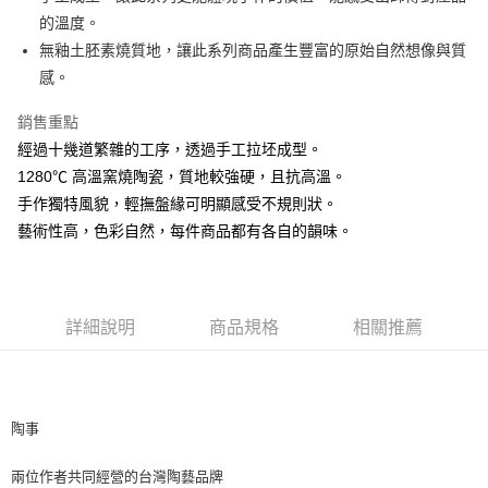
的溫度。
悠遊付
無釉土胚素燒質地，讓此系列商品產生豐富的原始自然想像與質
AFTEE先享後付
感。
相關說明
銷售重點
【關於「AFTEE先享後付」】
ATM付款
AFTEE先享後付是「在收到商品之後才付款」的支付方式。 讓您購物簡單
經過十幾道繁雜的工序，透過手工拉坯成型。
便利好安心！
1280℃ 高溫窯燒陶瓷，質地較強硬，且抗高溫。
１．簡單：不需註冊會員、不需綁卡、不需儲值。
運送方式
２．便利：只要手機號碼，簡訊認證，即可結帳。
手作獨特風貌，輕撫盤緣可明顯感受不規則狀。
３．安心：先確認商品／服務後，再付款。
全家取貨付款
藝術性高，色彩自然，每件商品都有各自的韻味。
每筆NT$60，滿NT$1,500(含以上)免運費
【「AFTEE先享後付」結帳流程】
１．於結帳方式選擇「AFTEE先享後付」後，將跳轉至「AFTEE先享後付」
7-11取貨付款
結帳頁面，進行簡訊認證並確認金額後，即可完成結帳。
２．訂單成立數日內，您將收到繳費通知簡訊。
每筆NT$60，滿NT$1,500(含以上)免運費
詳細說明
商品規格
相關推薦
３．收到繳費通知簡訊後14天內，點擊此簡訊中的連結，可透過四大超商／
ATM／網路銀行／等多元方式進行付款，方視為交易完成。
宅配
※ 請注意：結帳手續完成當下不需立刻繳費，但若您需要取消訂單，請聯絡
每筆NT$100，滿NT$1,500(含以上)免運費
購買商品的店家。未經商家同意取消之訂單仍視為有效，需透過AFTEE先享
後付繳納相關費用。
陶事
順豐速運
※ 交易是否成功請以「AFTEE先享後付 」之結帳頁面顯示為準，若有關於
查看運費
是否繳費成功／繳費後需取消欲退款等相關疑問，請聯繫「AFTEE先享後付
客戶支援中心」
https://netprotections.freshdesk.com/support/home
兩位作者共同經營的台灣陶藝品牌