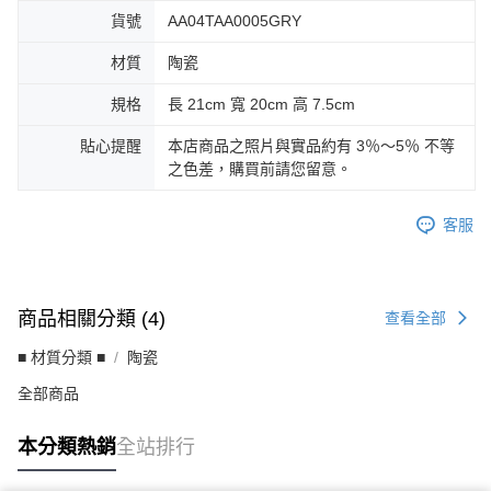
貨號
AA04TAA0005GRY
材質
陶瓷
規格
長 21cm 寬 20cm 高 7.5cm
貼心提醒
本店商品之照片與實品約有 3％～5％ 不等
之色差，購買前請您留意。
客服
商品相關分類 (4)
查看全部
■ 材質分類 ■
陶瓷
全部商品
本分類熱銷
全站排行