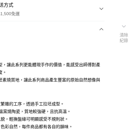
送方式
1,500免運
清除
次付款
紀錄
付款
型，讓此系列更能體現手作的價值，能感受出師傅對產
度。
胚素燒質地，讓此系列商品產生豐富的原始自然想像與
享後付
道繁雜的工序，透過手工拉坯成型。
FTEE先享後付」】
 高溫窯燒陶瓷，質地較強硬，且抗高溫。
先享後付是「在收到商品之後才付款」的支付方式。 讓您購物簡單
風貌，輕撫盤緣可明顯感受不規則狀。
心！
：不需註冊會員、不需綁卡、不需儲值。
，色彩自然，每件商品都有各自的韻味。
：只要手機號碼，簡訊認證，即可結帳。