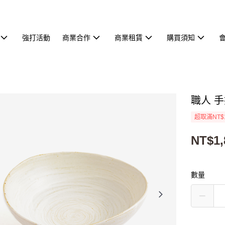
強打活動
商業合作
商業租賃
購買須知
職人 手
超取滿NT$
NT$1,
數量