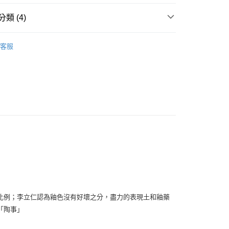
：先確認商品／服務後，再付款。
付款
類 (4)
EE先享後付」結帳流程】
0，滿NT$1,500(含以上)免運費
方式選擇「AFTEE先享後付」後，將跳轉至「AFTEE先享後
 ■
陶瓷
頁面，進行簡訊認證並確認金額後，即可完成結帳。
客服
付款
成立數日內，您將收到繳費通知簡訊。
費通知簡訊後14天內，點擊此簡訊中的連結，可透過四大超商
0，滿NT$1,500(含以上)免運費
網路銀行／等多元方式進行付款，方視為交易完成。
 精選餐具 ★
：結帳手續完成當下不需立刻繳費，但若您需要取消訂單，請聯
的店家。未經商家同意取消之訂單仍視為有效，需透過AFTEE
人手作 ★
陳定慧＆李立仁
繳納相關費用。
00，滿NT$1,500(含以上)免運費
否成功請以「AFTEE先享後付 」之結帳頁面顯示為準，若有關於
功／繳費後需取消欲退款等相關疑問，請聯繫「AFTEE先享後
查看運費
援中心」
https://netprotections.freshdesk.com/support/home
項】
恩沛科技股份有限公司提供之「AFTEE先享後付」服務完成之
依本服務之必要範圍內提供個人資料，並將交易相關給付款項請
讓予恩沛科技股份有限公司。
個人資料處理事宜，請瀏覽以下網址：
ee.tw/terms/#terms3
年的使用者請事先徵得法定代理人或監護人之同意方可使用
比例；李立仁認為釉色沒有好壞之分，盡力的表現土和釉藥
E先享後付」，若未經同意申辦者引起之損失，本公司不負相關責
「陶事」
AFTEE先享後付」時，將依據個別帳號之用戶狀況，依本公司