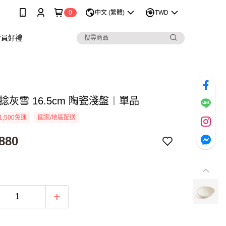
0
中文 (繁體)
TWD
會員好禮
捻灰雪 16.5cm 陶瓷淺盤︱單品
1,500免運
國家/地區配送
880