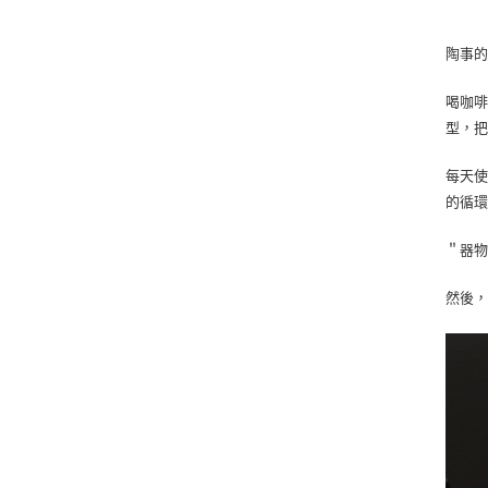
陶事
喝咖
型，
每天
的循
＂器
然後