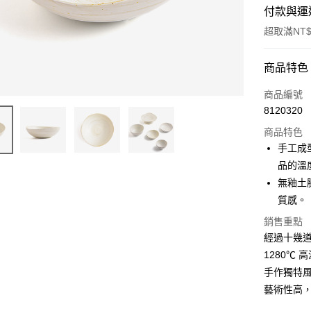
付款與運
超取滿NT$
付款方式
商品特色
信用卡一
商品編號
8120320
超商取貨
商品特色
Apple Pay
手工成
品的溫
街口支付
無釉土
悠遊付
質感。
AFTEE先
銷售重點
相關說明
經過十幾
【關於「A
1280℃
ATM付款
AFTEE
手作獨特
便利好安
１．簡單
藝術性高
２．便利
運送方式