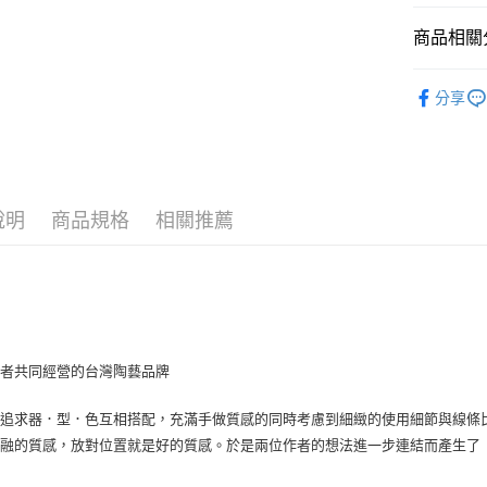
３．安心
全家取貨
商品相關分
【「AFT
每筆NT$6
１．於結帳
■ 材質分類
付」結帳
分享
7-11取貨
２．訂單
全部商品
３．收到繳
每筆NT$6
／ATM／
★ WAGA
※ 請注意
宅配
絡購買商品
★ 臺灣職
先享後付
每筆NT$1
說明
商品規格
相關推薦
※ 交易是
是否繳費成
順豐速運
付客戶支
【注意事
１．透過由
交易，需
求債權轉
作者共同經營的台灣陶藝品牌
２．關於
https://aft
３．未成
慧追求器．型．色互相搭配，充滿手做質感的同時考慮到細緻的使用細節與線條
「AFTE
交融的質感，放對位置就是好的質感。於是兩位作者的想法進一步連結而產生了
任。
４．使用「