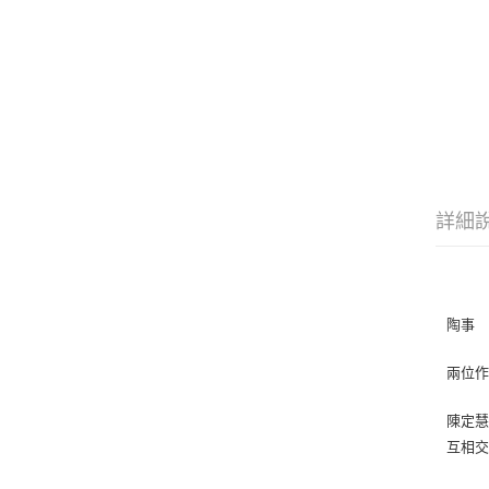
詳細
陶事
兩位
陳定
互相