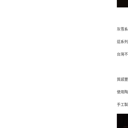
灰雪
這系
台灣
質感
使用陶
手工