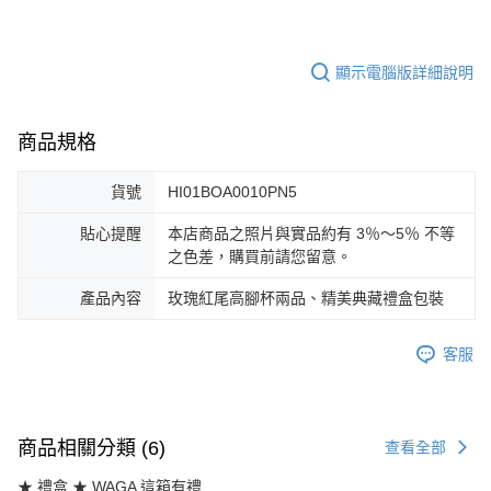
顯示電腦版詳細說明
商品規格
貨號
HI01BOA0010PN5
貼心提醒
本店商品之照片與實品約有 3％～5％ 不等
之色差，購買前請您留意。
產品內容
玫瑰紅尾高腳杯兩品、精美典藏禮盒包裝
客服
商品相關分類 (6)
查看全部
★ 禮盒 ★ WAGA 這箱有禮