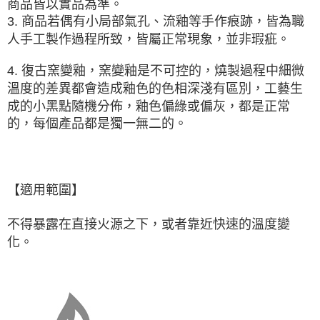
商品皆以實品為準。
3. 商品若偶有小局部氣孔、流釉等手作痕跡，皆為職
人手工製作過程所致，皆屬正常現象，並非瑕疵。
4. 復古窯變釉，窯變釉是
不可控的
，燒製過程中細微
溫度的差異都會造成釉色的色相深淺有區別，工藝生
成的小黑點隨機分佈，釉色偏綠或偏灰，都是正常
的，每個產品都是獨一無二的。
【適用範圍】
不得暴露在直接火源之下，或者靠近快速的溫度變
化。