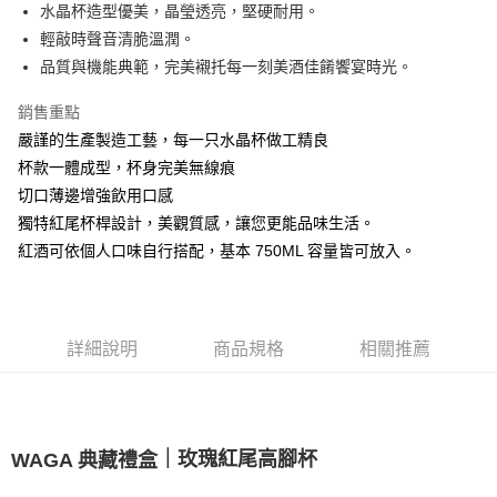
街口支付
水晶杯造型優美，晶瑩透亮，堅硬耐用。
輕敲時聲音清脆溫潤。
悠遊付
品質與機能典範，完美襯托每一刻美酒佳餚饗宴時光。
AFTEE先享後付
銷售重點
相關說明
嚴謹的生產製造工藝，每一只水晶杯做工精良
【關於「AFTEE先享後付」】
ATM付款
AFTEE先享後付是「在收到商品之後才付款」的支付方式。 讓您購物簡單
杯款一體成型，杯身完美無線痕
便利好安心！
切口薄邊增強飲用口感
１．簡單：不需註冊會員、不需綁卡、不需儲值。
運送方式
２．便利：只要手機號碼，簡訊認證，即可結帳。
獨特紅尾杯桿設計，美觀質感，讓您更能品味生活。
３．安心：先確認商品／服務後，再付款。
全家取貨付款
紅酒可依個人口味自行搭配，基本 750ML 容量皆可放入。
每筆NT$60，滿NT$1,500(含以上)免運費
【「AFTEE先享後付」結帳流程】
１．於結帳方式選擇「AFTEE先享後付」後，將跳轉至「AFTEE先享後付」
7-11取貨付款
結帳頁面，進行簡訊認證並確認金額後，即可完成結帳。
２．訂單成立數日內，您將收到繳費通知簡訊。
每筆NT$60，滿NT$1,500(含以上)免運費
詳細說明
商品規格
相關推薦
３．收到繳費通知簡訊後14天內，點擊此簡訊中的連結，可透過四大超商／
ATM／網路銀行／等多元方式進行付款，方視為交易完成。
宅配
※ 請注意：結帳手續完成當下不需立刻繳費，但若您需要取消訂單，請聯絡
每筆NT$100，滿NT$1,500(含以上)免運費
購買商品的店家。未經商家同意取消之訂單仍視為有效，需透過AFTEE先享
後付繳納相關費用。
｜玫瑰紅尾高腳杯
WAGA 典藏禮盒
順豐速運
※ 交易是否成功請以「AFTEE先享後付 」之結帳頁面顯示為準，若有關於
查看運費
是否繳費成功／繳費後需取消欲退款等相關疑問，請聯繫「AFTEE先享後付