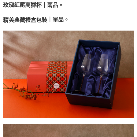
客戶支援中心」
https://netprotections.freshdesk.com/support/home
｜兩品
。
玫瑰紅尾高腳杯
【注意事項】
１．透過由恩沛科技股份有限公司提供之「AFTEE先享後付」服務完成之交
｜單品
。
精美典藏禮盒包裝
易，需依本服務之必要範圍內提供個人資料，並將交易相關給付款項請求債
權轉讓予恩沛科技股份有限公司。
２．關於個人資料處理事宜，請瀏覽以下網址：
https://aftee.tw/terms/#terms3
３．未成年的使用者請事先徵得法定代理人或監護人之同意方可使用
「AFTEE先享後付」，若未經同意申辦者引起之損失，本公司不負相關責
任。
４．使用「AFTEE先享後付」時，將依據個別帳號之用戶狀況，依本公司即
時審查核予不同之上限額度；若仍有額度不足之情形，本公司將視審查結果
請求用戶進行身份認證。
５．嚴禁一人註冊多個帳號或使用他人資訊註冊。若發現惡意使用之情形，
恩沛科技股份有限公司將有權停止該用戶之使用額度並採取法律行動。