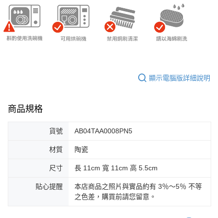
顯示電腦版詳細說明
商品規格
貨號
AB04TAA0008PN5
材質
陶瓷
尺寸
長 11cm 寬 11cm 高 5.5cm
貼心提醒
本店商品之照片與實品約有 3％～5％ 不等
之色差，購買前請您留意。