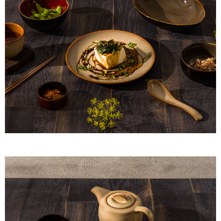
【注意事項】
１．透過由恩沛科技股份有限公司提供之「AFTEE先享後付」服務完成之交
易，需依本服務之必要範圍內提供個人資料，並將交易相關給付款項請求債
權轉讓予恩沛科技股份有限公司。
２．關於個人資料處理事宜，請瀏覽以下網址：
https://aftee.tw/terms/#terms3
３．未成年的使用者請事先徵得法定代理人或監護人之同意方可使用
「AFTEE先享後付」，若未經同意申辦者引起之損失，本公司不負相關責
任。
４．使用「AFTEE先享後付」時，將依據個別帳號之用戶狀況，依本公司即
時審查核予不同之上限額度；若仍有額度不足之情形，本公司將視審查結果
請求用戶進行身份認證。
５．嚴禁一人註冊多個帳號或使用他人資訊註冊。若發現惡意使用之情形，
恩沛科技股份有限公司將有權停止該用戶之使用額度並採取法律行動。