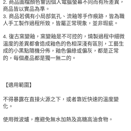
2. 商品圖檔顏色會因個人電腦螢幕不同而有所差異，
商品皆以實品為準。
3. 商品若偶有小局部氣孔、流釉等手作痕跡，皆為職
人手工製作過程所致，皆屬正常現象，並非瑕疵。
4. 復古窯變釉，窯變釉是
不可控的
，燒製過程中細微
溫度的差異都會造成釉色的色相深淺有區別，工藝生
成的小黑點隨機分佈，釉色偏綠或偏灰，都是正常
的，每個產品都是獨一無二的。
【適用範圍】
不得暴露在直接火源之下，或者靠近快速的溫度變
化。
使用微波爐，應避免無水加熱及高糖高油食物
。