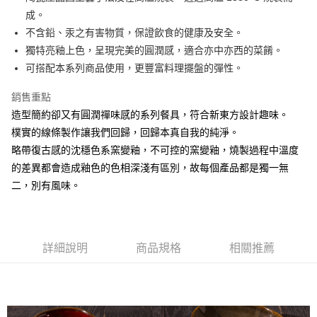
成。
悠遊付
不含鉛、汞之有害物質，保證飲食的健康及安全。
AFTEE先享後付
獨特亮釉上色，呈現完美的圓潤感，適合亦中亦西的菜餚。
相關說明
可搭配本系列商品使用，更豐富料理擺盤的彈性。
【關於「AFTEE先享後付」】
ATM付款
AFTEE先享後付是「在收到商品之後才付款」的支付方式。 讓您購物簡單
銷售重點
便利好安心！
造型簡約卻又有圓潤禪味感的系列餐具，符合新東方設計趣味。
１．簡單：不需註冊會員、不需綁卡、不需儲值。
運送方式
２．便利：只要手機號碼，簡訊認證，即可結帳。
樸實的線條製作讓我們回歸，回歸本真自我的純淨。
３．安心：先確認商品／服務後，再付款。
全家取貨付款
略帶復古感的沈穩色系窯變釉，不可控的窯變釉，燒製過程中溫度
每筆NT$60，滿NT$1,500(含以上)免運費
的差異都會造成釉色的色相深淺有區別，故每個產品都是獨一無
【「AFTEE先享後付」結帳流程】
１．於結帳方式選擇「AFTEE先享後付」後，將跳轉至「AFTEE先享後付」
二，別有風味。
7-11取貨付款
結帳頁面，進行簡訊認證並確認金額後，即可完成結帳。
２．訂單成立數日內，您將收到繳費通知簡訊。
每筆NT$60，滿NT$1,500(含以上)免運費
３．收到繳費通知簡訊後14天內，點擊此簡訊中的連結，可透過四大超商／
ATM／網路銀行／等多元方式進行付款，方視為交易完成。
宅配
※ 請注意：結帳手續完成當下不需立刻繳費，但若您需要取消訂單，請聯絡
詳細說明
商品規格
相關推薦
每筆NT$100，滿NT$1,500(含以上)免運費
購買商品的店家。未經商家同意取消之訂單仍視為有效，需透過AFTEE先享
後付繳納相關費用。
順豐速運
※ 交易是否成功請以「AFTEE先享後付 」之結帳頁面顯示為準，若有關於
查看運費
是否繳費成功／繳費後需取消欲退款等相關疑問，請聯繫「AFTEE先享後付
客戶支援中心」
https://netprotections.freshdesk.com/support/home