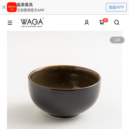
最美餐具
開啟APP
立刻使用官方APP
0
1
/
4