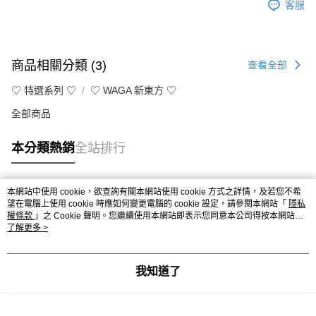
客服
商品相關分類 (3)
查看全部
♡ 特選系列 ♡
♡ WAGA 新東方 ♡
全部商品
本分類熱銷
全站排行
本網站中使用 cookie，欲查詢有關本網站使用 cookie 方式之詳情，及若您不希
熱門標籤
望在電腦上使用 cookie 時應如何變更電腦的 cookie 設定，請參閱本網站「
隱私
權條款
」之 Cookie 聲明。您繼續使用本網站即表示您同意本公司得按本網站使
用條款之 Cookie 聲明使用 cookie。
了解更多 >
我知道了