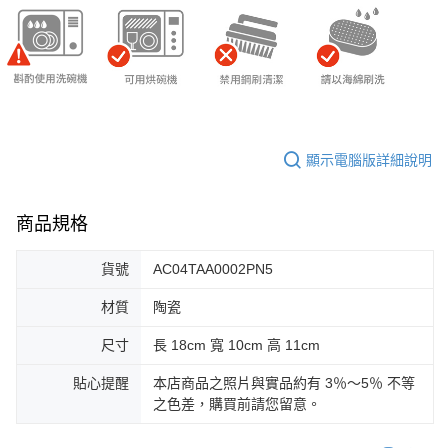
顯示電腦版詳細說明
商品規格
貨號
AC04TAA0002PN5
材質
陶瓷
尺寸
長 18cm 寬 10cm 高 11cm
貼心提醒
本店商品之照片與實品約有 3％～5％ 不等
之色差，購買前請您留意。