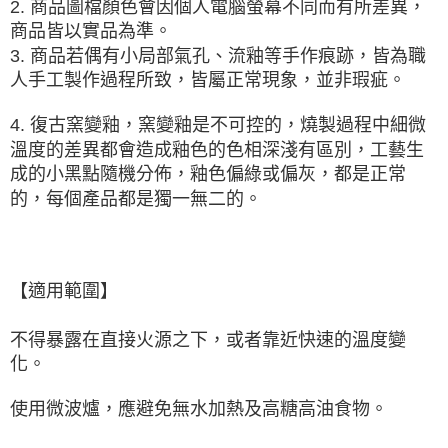
2. 商品圖檔顏色會因個人電腦螢幕不同而有所差異，
商品皆以實品為準。
3. 商品若偶有小局部氣孔、流釉等手作痕跡，皆為職
人手工製作過程所致，皆屬正常現象，並非瑕疵。
4. 復古窯變釉，窯變釉是
不可控的
，燒製過程中細微
溫度的差異都會造成釉色的色相深淺有區別，工藝生
成的小黑點隨機分佈，釉色偏綠或偏灰，都是正常
的，每個產品都是獨一無二的。
【適用範圍】
不得暴露在直接火源之下，或者靠近快速的溫度變
化。
使用微波爐，應避免無水加熱及高糖高油食物
。