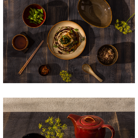
【注意事項】
１．透過由恩沛科技股份有限公司提供之「AFTEE先享後付」服務完成之交
易，需依本服務之必要範圍內提供個人資料，並將交易相關給付款項請求債
權轉讓予恩沛科技股份有限公司。
２．關於個人資料處理事宜，請瀏覽以下網址：
https://aftee.tw/terms/#terms3
３．未成年的使用者請事先徵得法定代理人或監護人之同意方可使用
「AFTEE先享後付」，若未經同意申辦者引起之損失，本公司不負相關責
任。
４．使用「AFTEE先享後付」時，將依據個別帳號之用戶狀況，依本公司即
時審查核予不同之上限額度；若仍有額度不足之情形，本公司將視審查結果
請求用戶進行身份認證。
５．嚴禁一人註冊多個帳號或使用他人資訊註冊。若發現惡意使用之情形，
恩沛科技股份有限公司將有權停止該用戶之使用額度並採取法律行動。