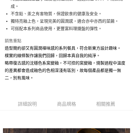
成。
悠遊付
不含鉛、汞之有害物質，保證飲食的健康及安全。
AFTEE先享後付
獨特亮釉上色，呈現完美的圓潤感，適合亦中亦西的菜餚。
相關說明
可搭配本系列商品使用，更豐富料理擺盤的彈性。
【關於「AFTEE先享後付」】
ATM付款
AFTEE先享後付是「在收到商品之後才付款」的支付方式。 讓您購物簡單
銷售重點
便利好安心！
造型簡約卻又有圓潤禪味感的系列餐具，符合新東方設計趣味。
１．簡單：不需註冊會員、不需綁卡、不需儲值。
運送方式
２．便利：只要手機號碼，簡訊認證，即可結帳。
樸實的線條製作讓我們回歸，回歸本真自我的純淨。
３．安心：先確認商品／服務後，再付款。
全家取貨付款
略帶復古感的沈穩色系窯變釉，不可控的窯變釉，燒製過程中溫度
每筆NT$60，滿NT$1,500(含以上)免運費
的差異都會造成釉色的色相深淺有區別，故每個產品都是獨一無
【「AFTEE先享後付」結帳流程】
１．於結帳方式選擇「AFTEE先享後付」後，將跳轉至「AFTEE先享後付」
二，別有風味。
7-11取貨付款
結帳頁面，進行簡訊認證並確認金額後，即可完成結帳。
２．訂單成立數日內，您將收到繳費通知簡訊。
每筆NT$60，滿NT$1,500(含以上)免運費
３．收到繳費通知簡訊後14天內，點擊此簡訊中的連結，可透過四大超商／
ATM／網路銀行／等多元方式進行付款，方視為交易完成。
宅配
※ 請注意：結帳手續完成當下不需立刻繳費，但若您需要取消訂單，請聯絡
詳細說明
商品規格
相關推薦
每筆NT$100，滿NT$1,500(含以上)免運費
購買商品的店家。未經商家同意取消之訂單仍視為有效，需透過AFTEE先享
後付繳納相關費用。
順豐速運
※ 交易是否成功請以「AFTEE先享後付 」之結帳頁面顯示為準，若有關於
查看運費
是否繳費成功／繳費後需取消欲退款等相關疑問，請聯繫「AFTEE先享後付
客戶支援中心」
https://netprotections.freshdesk.com/support/home