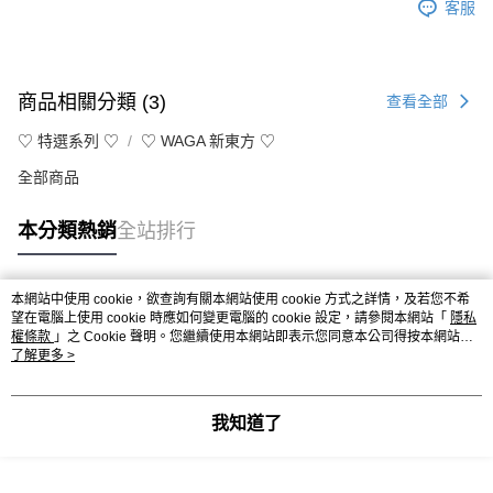
客服
商品相關分類 (3)
查看全部
♡ 特選系列 ♡
♡ WAGA 新東方 ♡
全部商品
本分類熱銷
全站排行
本網站中使用 cookie，欲查詢有關本網站使用 cookie 方式之詳情，及若您不希
熱門標籤
望在電腦上使用 cookie 時應如何變更電腦的 cookie 設定，請參閱本網站「
隱私
權條款
」之 Cookie 聲明。您繼續使用本網站即表示您同意本公司得按本網站使
用條款之 Cookie 聲明使用 cookie。
了解更多 >
我知道了