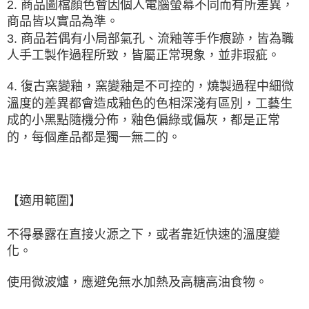
2. 商品圖檔顏色會因個人電腦螢幕不同而有所差異，
商品皆以實品為準。
3. 商品若偶有小局部氣孔、流釉等手作痕跡，皆為職
人手工製作過程所致，皆屬正常現象，並非瑕疵。
4. 復古窯變釉，窯變釉是
不可控的
，燒製過程中細微
溫度的差異都會造成釉色的色相深淺有區別，工藝生
成的小黑點隨機分佈，釉色偏綠或偏灰，都是正常
的，每個產品都是獨一無二的。
【適用範圍】
不得暴露在直接火源之下，或者靠近快速的溫度變
化。
使用微波爐，應避免無水加熱及高糖高油食物
。