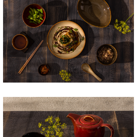
【注意事項】
１．透過由恩沛科技股份有限公司提供之「AFTEE先享後付」服務完成之交
易，需依本服務之必要範圍內提供個人資料，並將交易相關給付款項請求債
權轉讓予恩沛科技股份有限公司。
２．關於個人資料處理事宜，請瀏覽以下網址：
https://aftee.tw/terms/#terms3
３．未成年的使用者請事先徵得法定代理人或監護人之同意方可使用
「AFTEE先享後付」，若未經同意申辦者引起之損失，本公司不負相關責
任。
４．使用「AFTEE先享後付」時，將依據個別帳號之用戶狀況，依本公司即
時審查核予不同之上限額度；若仍有額度不足之情形，本公司將視審查結果
請求用戶進行身份認證。
５．嚴禁一人註冊多個帳號或使用他人資訊註冊。若發現惡意使用之情形，
恩沛科技股份有限公司將有權停止該用戶之使用額度並採取法律行動。