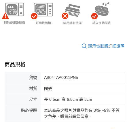
顯示電腦版詳細說明
商品規格
貨號
AB04TAA0011PN5
材質
陶瓷
尺寸
長 6.5cm 寬 6.5cm 高 3cm
貼心提醒
本店商品之照片與實品約有 3％～5％ 不等
之色差，購買前請您留意。