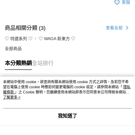
客服
商品相關分類 (3)
查看全部
♡ 特選系列 ♡
♡ WAGA 新東方 ♡
全部商品
本分類熱銷
全站排行
本網站中使用 cookie，欲查詢有關本網站使用 cookie 方式之詳情，及若您不希
熱門標籤
望在電腦上使用 cookie 時應如何變更電腦的 cookie 設定，請參閱本網站「
隱私
權條款
」之 Cookie 聲明。您繼續使用本網站即表示您同意本公司得按本網站使
用條款之 Cookie 聲明使用 cookie。
了解更多 >
我知道了