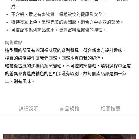
成。
悠遊付
不含鉛、汞之有害物質，保證飲食的健康及安全。
AFTEE先享後付
獨特亮釉上色，呈現完美的圓潤感，適合亦中亦西的菜餚。
相關說明
可搭配本系列商品使用，更豐富料理擺盤的彈性。
【關於「AFTEE先享後付」】
ATM付款
AFTEE先享後付是「在收到商品之後才付款」的支付方式。 讓您購物簡單
銷售重點
便利好安心！
造型簡約卻又有圓潤禪味感的系列餐具，符合新東方設計趣味。
１．簡單：不需註冊會員、不需綁卡、不需儲值。
運送方式
２．便利：只要手機號碼，簡訊認證，即可結帳。
樸實的線條製作讓我們回歸，回歸本真自我的純淨。
３．安心：先確認商品／服務後，再付款。
全家取貨付款
略帶復古感的沈穩色系窯變釉，不可控的窯變釉，燒製過程中溫度
每筆NT$60，滿NT$1,500(含以上)免運費
的差異都會造成釉色的色相深淺有區別，故每個產品都是獨一無
【「AFTEE先享後付」結帳流程】
１．於結帳方式選擇「AFTEE先享後付」後，將跳轉至「AFTEE先享後付」
二，別有風味。
7-11取貨付款
結帳頁面，進行簡訊認證並確認金額後，即可完成結帳。
２．訂單成立數日內，您將收到繳費通知簡訊。
每筆NT$60，滿NT$1,500(含以上)免運費
３．收到繳費通知簡訊後14天內，點擊此簡訊中的連結，可透過四大超商／
ATM／網路銀行／等多元方式進行付款，方視為交易完成。
宅配
※ 請注意：結帳手續完成當下不需立刻繳費，但若您需要取消訂單，請聯絡
詳細說明
商品規格
相關推薦
每筆NT$100，滿NT$1,500(含以上)免運費
購買商品的店家。未經商家同意取消之訂單仍視為有效，需透過AFTEE先享
後付繳納相關費用。
順豐速運
※ 交易是否成功請以「AFTEE先享後付 」之結帳頁面顯示為準，若有關於
查看運費
是否繳費成功／繳費後需取消欲退款等相關疑問，請聯繫「AFTEE先享後付
客戶支援中心」
https://netprotections.freshdesk.com/support/home