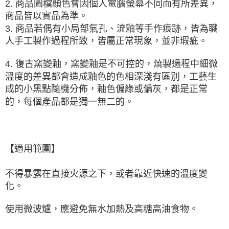
2. 商品圖檔顏色會因個人電腦螢幕不同而有所差異，
商品皆以實品為準。
3. 商品若偶有小局部氣孔、流釉等手作痕跡，皆為職
人手工製作過程所致，皆屬正常現象，並非瑕疵。
4. 復古窯變釉，窯變釉是
不可控的
，燒製過程中細微
溫度的差異都會造成釉色的色相深淺有區別，工藝生
成的小黑點隨機分佈，釉色偏綠或偏灰，都是正常
的，每個產品都是獨一無二的。
【適用範圍】
不得暴露在直接火源之下，或者靠近快速的溫度變
化。
使用微波爐，應避免無水加熱及高糖高油食物
。