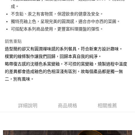
成。
悠遊付
不含鉛、汞之有害物質，保證飲食的健康及安全。
AFTEE先享後付
獨特亮釉上色，呈現完美的圓潤感，適合亦中亦西的菜餚。
相關說明
可搭配本系列商品使用，更豐富料理擺盤的彈性。
【關於「AFTEE先享後付」】
ATM付款
AFTEE先享後付是「在收到商品之後才付款」的支付方式。 讓您購物簡單
銷售重點
便利好安心！
造型簡約卻又有圓潤禪味感的系列餐具，符合新東方設計趣味。
１．簡單：不需註冊會員、不需綁卡、不需儲值。
運送方式
２．便利：只要手機號碼，簡訊認證，即可結帳。
樸實的線條製作讓我們回歸，回歸本真自我的純淨。
３．安心：先確認商品／服務後，再付款。
全家取貨付款
略帶復古感的沈穩色系窯變釉，不可控的窯變釉，燒製過程中溫度
每筆NT$60，滿NT$1,500(含以上)免運費
的差異都會造成釉色的色相深淺有區別，故每個產品都是獨一無
【「AFTEE先享後付」結帳流程】
１．於結帳方式選擇「AFTEE先享後付」後，將跳轉至「AFTEE先享後付」
二，別有風味。
7-11取貨付款
結帳頁面，進行簡訊認證並確認金額後，即可完成結帳。
２．訂單成立數日內，您將收到繳費通知簡訊。
每筆NT$60，滿NT$1,500(含以上)免運費
３．收到繳費通知簡訊後14天內，點擊此簡訊中的連結，可透過四大超商／
ATM／網路銀行／等多元方式進行付款，方視為交易完成。
宅配
※ 請注意：結帳手續完成當下不需立刻繳費，但若您需要取消訂單，請聯絡
詳細說明
商品規格
相關推薦
每筆NT$100，滿NT$1,500(含以上)免運費
購買商品的店家。未經商家同意取消之訂單仍視為有效，需透過AFTEE先享
後付繳納相關費用。
順豐速運
※ 交易是否成功請以「AFTEE先享後付 」之結帳頁面顯示為準，若有關於
查看運費
是否繳費成功／繳費後需取消欲退款等相關疑問，請聯繫「AFTEE先享後付
客戶支援中心」
https://netprotections.freshdesk.com/support/home