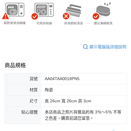
顯示電腦版詳細說明
商品規格
貨號
AA04TAA0018PN5
材質
陶瓷
尺寸
長 26cm 寬 26cm 高 3cm
貼心提醒
本店商品之照片與實品約有 3％～5％ 不等
之色差，購買前請您留意。