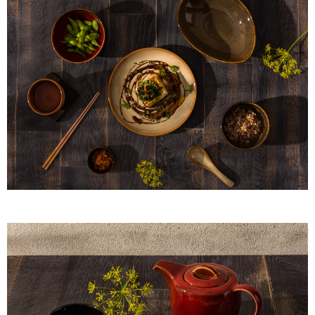
【注意事項】
１．透過由恩沛科技股份有限公司提供之「AFTEE先享後付」服務完成之交
易，需依本服務之必要範圍內提供個人資料，並將交易相關給付款項請求債
權轉讓予恩沛科技股份有限公司。
２．關於個人資料處理事宜，請瀏覽以下網址：
https://aftee.tw/terms/#terms3
３．未成年的使用者請事先徵得法定代理人或監護人之同意方可使用
「AFTEE先享後付」，若未經同意申辦者引起之損失，本公司不負相關責
任。
４．使用「AFTEE先享後付」時，將依據個別帳號之用戶狀況，依本公司即
時審查核予不同之上限額度；若仍有額度不足之情形，本公司將視審查結果
請求用戶進行身份認證。
５．嚴禁一人註冊多個帳號或使用他人資訊註冊。若發現惡意使用之情形，
恩沛科技股份有限公司將有權停止該用戶之使用額度並採取法律行動。