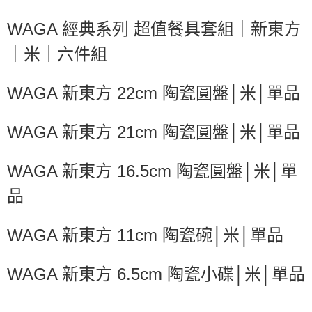
是否繳費成功／繳費後需取消欲退款等相關疑問，請聯繫「AFTEE先享後付
客戶支援中心」
https://netprotections.freshdesk.com/support/home
WAGA 經典系列 超值餐具套組｜新東方
【注意事項】
｜米｜六件組
１．透過由恩沛科技股份有限公司提供之「AFTEE先享後付」服務完成之交
易，需依本服務之必要範圍內提供個人資料，並將交易相關給付款項請求債
權轉讓予恩沛科技股份有限公司。
WAGA 新東方 22cm 陶瓷圓盤│米│單品
２．關於個人資料處理事宜，請瀏覽以下網址：
https://aftee.tw/terms/#terms3
３．未成年的使用者請事先徵得法定代理人或監護人之同意方可使用
WAGA 新東方 21cm 陶瓷圓盤│米│單品
「AFTEE先享後付」，若未經同意申辦者引起之損失，本公司不負相關責
任。
４．使用「AFTEE先享後付」時，將依據個別帳號之用戶狀況，依本公司即
WAGA 新東方 16.5cm 陶瓷圓盤│米│單
時審查核予不同之上限額度；若仍有額度不足之情形，本公司將視審查結果
請求用戶進行身份認證。
品
５．嚴禁一人註冊多個帳號或使用他人資訊註冊。若發現惡意使用之情形，
恩沛科技股份有限公司將有權停止該用戶之使用額度並採取法律行動。
WAGA 新東方 11cm 陶瓷碗│米│單品
WAGA 新東方 6.5cm 陶瓷小碟│米│單品