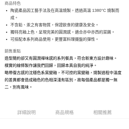
商品特色
街口支付
陶瓷產品因工藝手法及在高溫燒製，透過高溫 1380°C 燒製而
成。
悠遊付
不含鉛、汞之有害物質，保證飲食的健康及安全。
AFTEE先享後付
獨特亮釉上色，呈現完美的圓潤感，適合亦中亦西的菜餚。
相關說明
可搭配本系列商品使用，更豐富料理擺盤的彈性。
【關於「AFTEE先享後付」】
ATM付款
AFTEE先享後付是「在收到商品之後才付款」的支付方式。 讓您購物簡單
銷售重點
便利好安心！
造型簡約卻又有圓潤禪味感的系列餐具，符合新東方設計趣味。
１．簡單：不需註冊會員、不需綁卡、不需儲值。
運送方式
２．便利：只要手機號碼，簡訊認證，即可結帳。
樸實的線條製作讓我們回歸，回歸本真自我的純淨。
３．安心：先確認商品／服務後，再付款。
全家取貨付款
略帶復古感的沈穩色系窯變釉，不可控的窯變釉，燒製過程中溫度
每筆NT$60，滿NT$1,500(含以上)免運費
的差異都會造成釉色的色相深淺有區別，故每個產品都是獨一無
【「AFTEE先享後付」結帳流程】
１．於結帳方式選擇「AFTEE先享後付」後，將跳轉至「AFTEE先享後付」
二，別有風味。
7-11取貨付款
結帳頁面，進行簡訊認證並確認金額後，即可完成結帳。
２．訂單成立數日內，您將收到繳費通知簡訊。
每筆NT$60，滿NT$1,500(含以上)免運費
３．收到繳費通知簡訊後14天內，點擊此簡訊中的連結，可透過四大超商／
ATM／網路銀行／等多元方式進行付款，方視為交易完成。
宅配
※ 請注意：結帳手續完成當下不需立刻繳費，但若您需要取消訂單，請聯絡
詳細說明
商品規格
相關推薦
每筆NT$100，滿NT$1,500(含以上)免運費
購買商品的店家。未經商家同意取消之訂單仍視為有效，需透過AFTEE先享
後付繳納相關費用。
順豐速運
※ 交易是否成功請以「AFTEE先享後付 」之結帳頁面顯示為準，若有關於
查看運費