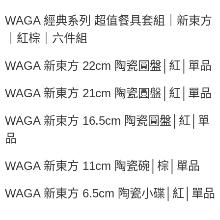
是否繳費成功／繳費後需取消欲退款等相關疑問，請聯繫「AFTEE先享後付
客戶支援中心」
https://netprotections.freshdesk.com/support/home
WAGA 經典系列 超值餐具套組｜新東方
【注意事項】
｜紅棕｜六件組
１．透過由恩沛科技股份有限公司提供之「AFTEE先享後付」服務完成之交
易，需依本服務之必要範圍內提供個人資料，並將交易相關給付款項請求債
權轉讓予恩沛科技股份有限公司。
WAGA 新東方 22cm 陶瓷圓盤│紅│單品
２．關於個人資料處理事宜，請瀏覽以下網址：
https://aftee.tw/terms/#terms3
３．未成年的使用者請事先徵得法定代理人或監護人之同意方可使用
WAGA 新東方 21cm 陶瓷圓盤│紅│單品
「AFTEE先享後付」，若未經同意申辦者引起之損失，本公司不負相關責
任。
４．使用「AFTEE先享後付」時，將依據個別帳號之用戶狀況，依本公司即
WAGA 新東方 16.5cm 陶瓷圓盤│紅│單
時審查核予不同之上限額度；若仍有額度不足之情形，本公司將視審查結果
請求用戶進行身份認證。
品
５．嚴禁一人註冊多個帳號或使用他人資訊註冊。若發現惡意使用之情形，
恩沛科技股份有限公司將有權停止該用戶之使用額度並採取法律行動。
WAGA 新東方 11cm 陶瓷碗│棕│單品
WAGA 新東方 6.5cm 陶瓷小碟│紅│單品