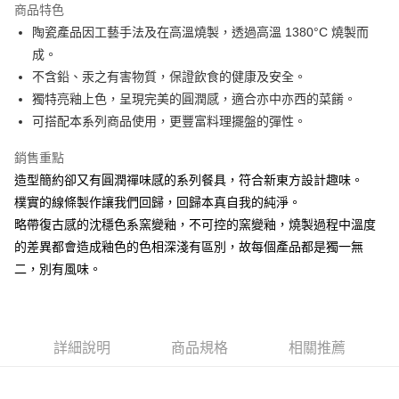
商品特色
街口支付
陶瓷產品因工藝手法及在高溫燒製，透過高溫 1380°C 燒製而
成。
悠遊付
不含鉛、汞之有害物質，保證飲食的健康及安全。
AFTEE先享後付
獨特亮釉上色，呈現完美的圓潤感，適合亦中亦西的菜餚。
相關說明
可搭配本系列商品使用，更豐富料理擺盤的彈性。
【關於「AFTEE先享後付」】
ATM付款
AFTEE先享後付是「在收到商品之後才付款」的支付方式。 讓您購物簡單
銷售重點
便利好安心！
造型簡約卻又有圓潤禪味感的系列餐具，符合新東方設計趣味。
１．簡單：不需註冊會員、不需綁卡、不需儲值。
運送方式
２．便利：只要手機號碼，簡訊認證，即可結帳。
樸實的線條製作讓我們回歸，回歸本真自我的純淨。
３．安心：先確認商品／服務後，再付款。
全家取貨付款
略帶復古感的沈穩色系窯變釉，不可控的窯變釉，燒製過程中溫度
每筆NT$60，滿NT$1,500(含以上)免運費
的差異都會造成釉色的色相深淺有區別，故每個產品都是獨一無
【「AFTEE先享後付」結帳流程】
１．於結帳方式選擇「AFTEE先享後付」後，將跳轉至「AFTEE先享後付」
二，別有風味。
7-11取貨付款
結帳頁面，進行簡訊認證並確認金額後，即可完成結帳。
２．訂單成立數日內，您將收到繳費通知簡訊。
每筆NT$60，滿NT$1,500(含以上)免運費
３．收到繳費通知簡訊後14天內，點擊此簡訊中的連結，可透過四大超商／
ATM／網路銀行／等多元方式進行付款，方視為交易完成。
宅配
※ 請注意：結帳手續完成當下不需立刻繳費，但若您需要取消訂單，請聯絡
詳細說明
商品規格
相關推薦
每筆NT$100，滿NT$1,500(含以上)免運費
購買商品的店家。未經商家同意取消之訂單仍視為有效，需透過AFTEE先享
後付繳納相關費用。
順豐速運
※ 交易是否成功請以「AFTEE先享後付 」之結帳頁面顯示為準，若有關於
查看運費