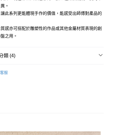
：先確認商品／服務後，再付款。
差異。
付款
EE先享後付」結帳流程】
，讓此系列更能體現手作的價值，能感受出師傅對產品的
0，滿NT$1,500(含以上)免運費
方式選擇「AFTEE先享後付」後，將跳轉至「AFTEE先享後
頁面，進行簡訊認證並確認金額後，即可完成結帳。
付款
殊質感亦可搭配於雕塑性的作品或其他金屬材質表現的創
成立數日內，您將收到繳費通知簡訊。
費通知簡訊後14天內，點擊此簡訊中的連結，可透過四大超商
飾盤之用。
0，滿NT$1,500(含以上)免運費
網路銀行／等多元方式進行付款，方視為交易完成。
：結帳手續完成當下不需立刻繳費，但若您需要取消訂單，請聯
的店家。未經商家同意取消之訂單仍視為有效，需透過AFTEE
類 (4)
繳納相關費用。
00，滿NT$1,500(含以上)免運費
否成功請以「AFTEE先享後付 」之結帳頁面顯示為準，若有關於
功／繳費後需取消欲退款等相關疑問，請聯繫「AFTEE先享後
查看運費
列 ♡
♡ 旋紋漣漪 ♡
援中心」
https://netprotections.freshdesk.com/support/home
客服
項】
 精選餐具 ★
恩沛科技股份有限公司提供之「AFTEE先享後付」服務完成之
依本服務之必要範圍內提供個人資料，並將交易相關給付款項請
客戶首選 ★ WAGA 推薦
讓予恩沛科技股份有限公司。
個人資料處理事宜，請瀏覽以下網址：
ee.tw/terms/#terms3
年的使用者請事先徵得法定代理人或監護人之同意方可使用
E先享後付」，若未經同意申辦者引起之損失，本公司不負相關責
AFTEE先享後付」時，將依據個別帳號之用戶狀況，依本公司