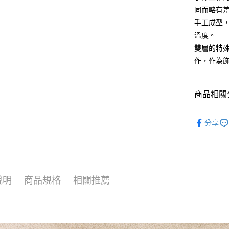
３．安心
同而略有
全家取貨
【「AFT
手工成型
每筆NT$6
１．於結帳
溫度。
付」結帳
7-11取貨
雙層的特
２．訂單
３．收到繳
作，作為
每筆NT$6
／ATM／
※ 請注意
宅配
絡購買商品
商品相關分
先享後付
每筆NT$1
※ 交易是
是否繳費成
順豐速運
♡ 特選系
付客戶支
分享
全部商品
【注意事
★ WAGA
１．透過由
交易，需
★ B2B 
求債權轉
２．關於
說明
商品規格
相關推薦
https://aft
３．未成
「AFTE
任。
４．使用「