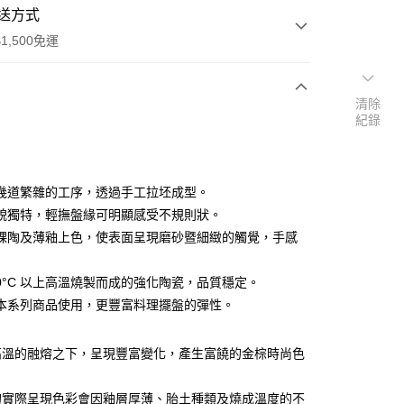
送方式
1,500免運
清除
次付款
紀錄
付款
幾道繁雜的工序，透過手工拉坯成型。
貌獨特，輕撫盤緣可明顯感受不規則狀。
裸陶及薄釉上色，使表面呈現磨砂暨細緻的觸覺，手感
200°C 以上高溫燒製而成的強化陶瓷，品質穩定。
享後付
本系列商品使用，更豐富料理擺盤的彈性。
FTEE先享後付」】
先享後付是「在收到商品之後才付款」的支付方式。 讓您購物簡單
高溫的融熔之下，呈現豐富變化，產生富饒的金棕時尚色
心！
：不需註冊會員、不需綁卡、不需儲值。
：只要手機號碼，簡訊認證，即可結帳。
的實際呈現色彩會因釉層厚薄、胎土種類及燒成溫度的不