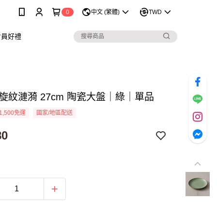
0
中文 (繁體)
TWD
會員好禮
 旋紋漣漪 27cm 陶瓷大盤｜綠｜單品
1,500免運
國家/地區配送
80