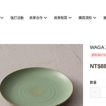
強打活動
商業合作
商業租賃
購買須知
WAGA
超取滿NT$
NT$8
數量