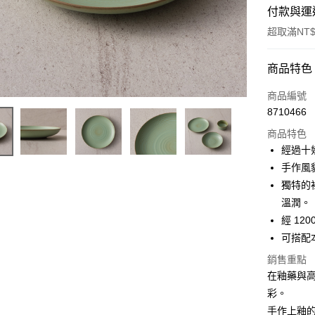
付款與運
超取滿NT$
付款方式
商品特色
信用卡一
商品編號
8710466
超商取貨
商品特色
Apple Pay
經過十
手作風
街口支付
獨特的
悠遊付
溫潤。
經 1
AFTEE先
可搭配
相關說明
【關於「A
銷售重點
ATM付款
AFTEE
在釉藥與
便利好安
１．簡單
彩。
２．便利
運送方式
手作上釉