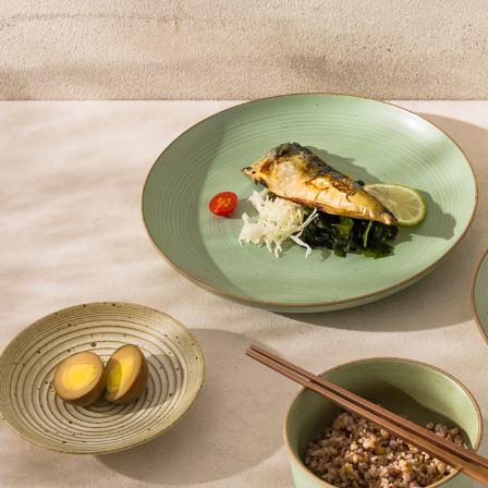
即時審查
結果請求
５．嚴禁
形，恩沛
動。