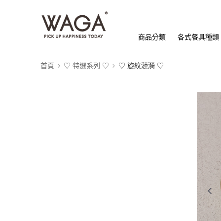
商品分類
各式餐具種類
首頁
♡ 特選系列 ♡
♡ 旋紋漣漪 ♡