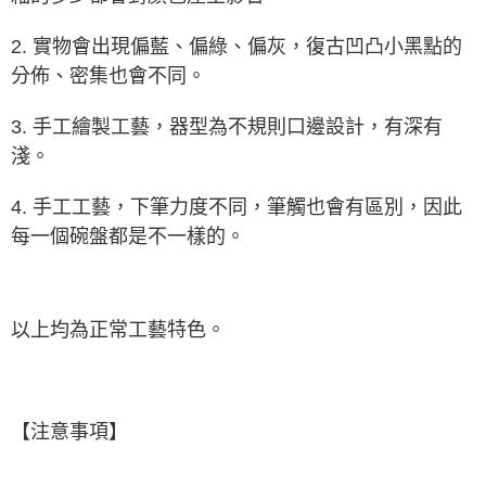
2. 實物會出現偏藍、偏綠、偏灰，
復古凹凸小黑點
的
分佈、密集也會不同
。
3.
手工繪製工藝，
器型為不規則口邊設計，有深有
淺。
4.
手工工藝，
下筆力度不同
，筆觸也會有區別
，
因此
每一個碗盤都是不一樣的。
以上均為正常工藝特色。
【注意事項】