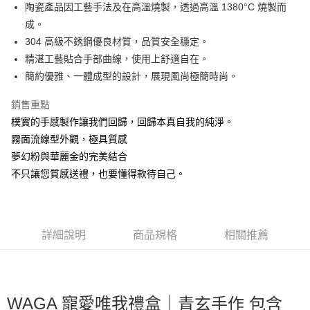
街口支付
陶瓷產品因工藝手法及在高溫燒製，透過高溫 1380°C 燒製而
成。
悠遊付
304 高級不銹鋼優良材質，品質安全穩定。
AFTEE先享後付
精湛工藝貼合手部曲線，使用上舒適自在。
相關說明
簡約優雅、一體成型的設計，展現風尚極簡時尚。
【關於「AFTEE先享後付」】
ATM付款
AFTEE先享後付是「在收到商品之後才付款」的支付方式。 讓您購物簡單
銷售重點
便利好安心！
樸實的手感製作讓我們回歸，回歸本真自我的純淨。
１．簡單：不需註冊會員、不需綁卡、不需儲值。
運送方式
２．便利：只要手機號碼，簡訊認證，即可結帳。
霧面流線型外觀，極具質感
３．安心：先確認商品／服務後，再付款。
全家取貨付款
夢幻粉與華麗金的完美結合
每筆NT$60，滿NT$1,500(含以上)免運費
不只讓您質感送禮，也要懂得款待自己。
【「AFTEE先享後付」結帳流程】
１．於結帳方式選擇「AFTEE先享後付」後，將跳轉至「AFTEE先享後付」
7-11取貨付款
結帳頁面，進行簡訊認證並確認金額後，即可完成結帳。
２．訂單成立數日內，您將收到繳費通知簡訊。
每筆NT$60，滿NT$1,500(含以上)免運費
３．收到繳費通知簡訊後14天內，點擊此簡訊中的連結，可透過四大超商／
詳細說明
商品規格
相關推薦
ATM／網路銀行／等多元方式進行付款，方視為交易完成。
宅配
※ 請注意：結帳手續完成當下不需立刻繳費，但若您需要取消訂單，請聯絡
每筆NT$100，滿NT$1,500(含以上)免運費
購買商品的店家。未經商家同意取消之訂單仍視為有效，需透過AFTEE先享
後付繳納相關費用。
順豐速運
※ 交易是否成功請以「AFTEE先享後付 」之結帳頁面顯示為準，若有關於
查看運費
WAGA 寵愛唯我禮盒｜
是否繳費成功／繳費後需取消欲退款等相關疑問，請聯繫「AFTEE先享後付
包含
青玄手作