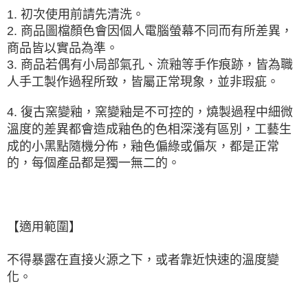
1. 初次使用前請先清洗。
2. 商品圖檔顏色會因個人電腦螢幕不同而有所差異，
商品皆以實品為準。
3. 商品若偶有小局部氣孔、流釉等手作痕跡，皆為職
人手工製作過程所致，皆屬正常現象，並非瑕疵。
4. 復古窯變釉，窯變釉是
不可控的
，燒製過程中細微
溫度的差異都會造成釉色的色相深淺有區別，工藝生
成的小黑點隨機分佈，釉色偏綠或偏灰，都是正常
的，每個產品都是獨一無二的。
【適用範圍】
不得暴露在直接火源之下，或者靠近快速的溫度變
化。