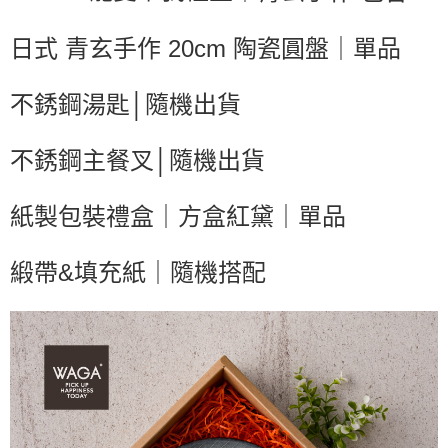
客戶支援中心」
https://netprotections.freshdesk.com/support/home
【注意事項】
日式 青玄手作 20cm 陶瓷圓盤｜單品
１．透過由恩沛科技股份有限公司提供之「AFTEE先享後付」服務完成之交
易，需依本服務之必要範圍內提供個人資料，並將交易相關給付款項請求債
權轉讓予恩沛科技股份有限公司。
不銹鋼湯匙│隨機出貨
２．關於個人資料處理事宜，請瀏覽以下網址：
https://aftee.tw/terms/#terms3
３．未成年的使用者請事先徵得法定代理人或監護人之同意方可使用
不銹鋼主餐叉│
隨機出貨
「AFTEE先享後付」，若未經同意申辦者引起之損失，本公司不負相關責
任。
４．使用「AFTEE先享後付」時，將依據個別帳號之用戶狀況，依本公司即
紙製包裝禮盒｜方盒紅黛｜單品
時審查核予不同之上限額度；若仍有額度不足之情形，本公司將視審查結果
請求用戶進行身份認證。
５．嚴禁一人註冊多個帳號或使用他人資訊註冊。若發現惡意使用之情形，
緞帶&填充紙
｜
隨機搭配
恩沛科技股份有限公司將有權停止該用戶之使用額度並採取法律行動。