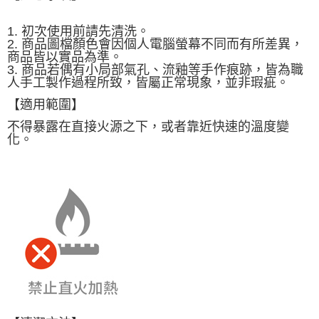
【注意事項】
1. 初次使用前請先清洗。
１．透過由恩沛科技股份有限公司提供之「AFTEE先享後付」服務完成之交
2. 商品圖檔顏色會因個人電腦螢幕不同而有所差異，
易，需依本服務之必要範圍內提供個人資料，並將交易相關給付款項請求債
商品皆以實品為準。
權轉讓予恩沛科技股份有限公司。
3. 商品若偶有小局部氣孔、流釉等手作痕跡，皆為職
２．關於個人資料處理事宜，請瀏覽以下網址：
人手工製作過程所致，皆屬正常現象，並非瑕疵。
https://aftee.tw/terms/#terms3
３．未成年的使用者請事先徵得法定代理人或監護人之同意方可使用
【適用範圍】
「AFTEE先享後付」，若未經同意申辦者引起之損失，本公司不負相關責
任。
不得暴露在直接火源之下，或者靠近快速的溫度變
４．使用「AFTEE先享後付」時，將依據個別帳號之用戶狀況，依本公司即
化。
時審查核予不同之上限額度；若仍有額度不足之情形，本公司將視審查結果
請求用戶進行身份認證。
５．嚴禁一人註冊多個帳號或使用他人資訊註冊。若發現惡意使用之情形，
恩沛科技股份有限公司將有權停止該用戶之使用額度並採取法律行動。