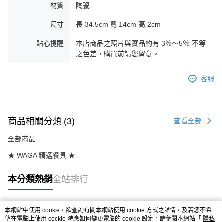
材質
陶瓷
尺寸
長 34.5cm 寬 14cm 高 2cm
貼心提醒
本店商品之照片與實品約有 3％～5％ 不等
之色差，購買前請您留意。
客服
商品相關分類 (3)
查看全部
全部商品
★ WAGA 精選餐具 ★
本分類熱銷
全站排行
本網站中使用 cookie，欲查詢有關本網站使用 cookie 方式之詳情，及若您不希
熱門標籤
望在電腦上使用 cookie 時應如何變更電腦的 cookie 設定，請參閱本網站「
隱私