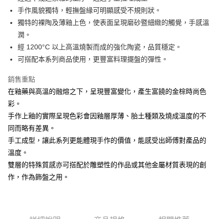
手作風貌獨特，輕撫盤緣可明顯感受不規則狀。
悠遊付
獨特的裸陶及薄釉上色，使表面呈現磨砂暨細緻的觸覺，手感溫
AFTEE先享後付
潤。
相關說明
經 1200°C 以上高溫燒製而成的強化陶瓷，品質穩定。
【關於「AFTEE先享後付」】
可搭配本系列商品使用，更豐富料理擺盤的彈性。
ATM付款
AFTEE先享後付是「在收到商品之後才付款」的支付方式。 讓您購物簡單
便利好安心！
銷售重點
１．簡單：不需註冊會員、不需綁卡、不需儲值。
運送方式
２．便利：只要手機號碼，簡訊認證，即可結帳。
在釉藥與高溫的融熔之下，呈現豐富變化，產生富饒的金棕時尚色
３．安心：先確認商品／服務後，再付款。
全家取貨付款
彩。
每筆NT$60，滿NT$1,500(含以上)免運費
手作上釉的實際呈現色彩會因釉層厚薄、胎土種類及燒成溫度的不
【「AFTEE先享後付」結帳流程】
１．於結帳方式選擇「AFTEE先享後付」後，將跳轉至「AFTEE先享後付」
同而略有差異。
7-11取貨付款
結帳頁面，進行簡訊認證並確認金額後，即可完成結帳。
手工成型，讓此系列更能體現手作的價值，能感受出師傅對產品的
２．訂單成立數日內，您將收到繳費通知簡訊。
每筆NT$60，滿NT$1,500(含以上)免運費
３．收到繳費通知簡訊後14天內，點擊此簡訊中的連結，可透過四大超商／
溫度。
ATM／網路銀行／等多元方式進行付款，方視為交易完成。
宅配
雙層的特殊質感亦可搭配於雕塑性的作品或其他金屬材質表現的創
※ 請注意：結帳手續完成當下不需立刻繳費，但若您需要取消訂單，請聯絡
作，作為飾盤之用。
每筆NT$100，滿NT$1,500(含以上)免運費
購買商品的店家。未經商家同意取消之訂單仍視為有效，需透過AFTEE先享
後付繳納相關費用。
順豐速運
※ 交易是否成功請以「AFTEE先享後付 」之結帳頁面顯示為準，若有關於
查看運費
是否繳費成功／繳費後需取消欲退款等相關疑問，請聯繫「AFTEE先享後付
客戶支援中心」
https://netprotections.freshdesk.com/support/home