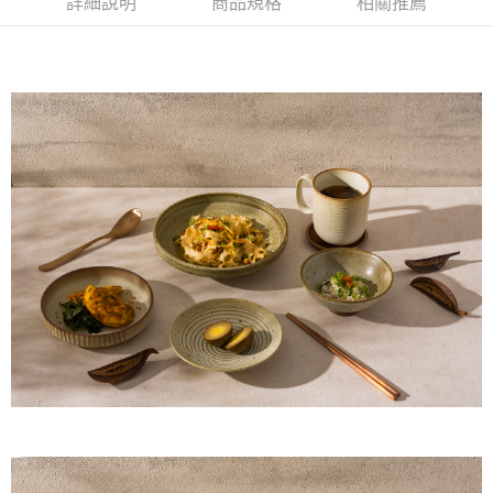
詳細說明
商品規格
相關推薦
【注意事項】
１．透過由恩沛科技股份有限公司提供之「AFTEE先享後付」服務完成之交
易，需依本服務之必要範圍內提供個人資料，並將交易相關給付款項請求債
權轉讓予恩沛科技股份有限公司。
２．關於個人資料處理事宜，請瀏覽以下網址：
https://aftee.tw/terms/#terms3
３．未成年的使用者請事先徵得法定代理人或監護人之同意方可使用
「AFTEE先享後付」，若未經同意申辦者引起之損失，本公司不負相關責
任。
４．使用「AFTEE先享後付」時，將依據個別帳號之用戶狀況，依本公司即
時審查核予不同之上限額度；若仍有額度不足之情形，本公司將視審查結果
請求用戶進行身份認證。
５．嚴禁一人註冊多個帳號或使用他人資訊註冊。若發現惡意使用之情形，
恩沛科技股份有限公司將有權停止該用戶之使用額度並採取法律行動。