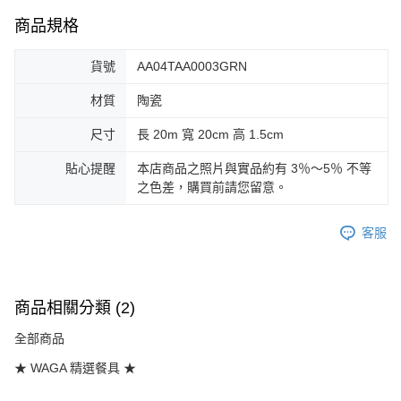
商品規格
貨號
AA04TAA0003GRN
材質
陶瓷
尺寸
長 20m 寬 20cm 高 1.5cm
貼心提醒
本店商品之照片與實品約有 3％～5％ 不等
之色差，購買前請您留意。
客服
商品相關分類 (2)
全部商品
★ WAGA 精選餐具 ★