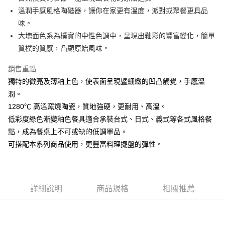
溫潤手感風格陶磁器，讓你在家更有溫度，派對或聚餐更具品
悠遊付
味。
AFTEE先享後付
大塊面色系為樸實的中性色調中，呈現出釉彩的豐富變化，簡單
相關說明
質樸的質感，凸顯原始風味。
【關於「AFTEE先享後付」】
ATM付款
AFTEE先享後付是「在收到商品之後才付款」的支付方式。 讓您購物簡單
銷售重點
便利好安心！
獨特的微亮及薄釉上色，使表面呈現暨細緻的凹凸觸覺，手感溫
１．簡單：不需註冊會員、不需綁卡、不需儲值。
運送方式
２．便利：只要手機號碼，簡訊認證，即可結帳。
潤。
３．安心：先確認商品／服務後，再付款。
全家取貨付款
1280℃ 高溫窯燒陶瓷，質地強硬，更耐用、高溫。
每筆NT$60，滿NT$1,500(含以上)免運費
低彩度綠色漸變釉色餐具適合承裝台式、日式、義式等各式風格餐
【「AFTEE先享後付」結帳流程】
１．於結帳方式選擇「AFTEE先享後付」後，將跳轉至「AFTEE先享後付」
點，成為餐桌上不可或缺的低調單品。
7-11取貨付款
結帳頁面，進行簡訊認證並確認金額後，即可完成結帳。
可搭配本系列商品使用，更豐富料理擺盤的彈性。
２．訂單成立數日內，您將收到繳費通知簡訊。
每筆NT$60，滿NT$1,500(含以上)免運費
３．收到繳費通知簡訊後14天內，點擊此簡訊中的連結，可透過四大超商／
ATM／網路銀行／等多元方式進行付款，方視為交易完成。
宅配
※ 請注意：結帳手續完成當下不需立刻繳費，但若您需要取消訂單，請聯絡
每筆NT$100，滿NT$1,500(含以上)免運費
購買商品的店家。未經商家同意取消之訂單仍視為有效，需透過AFTEE先享
詳細說明
商品規格
相關推薦
後付繳納相關費用。
順豐速運
※ 交易是否成功請以「AFTEE先享後付 」之結帳頁面顯示為準，若有關於
查看運費
是否繳費成功／繳費後需取消欲退款等相關疑問，請聯繫「AFTEE先享後付
客戶支援中心」
https://netprotections.freshdesk.com/support/home