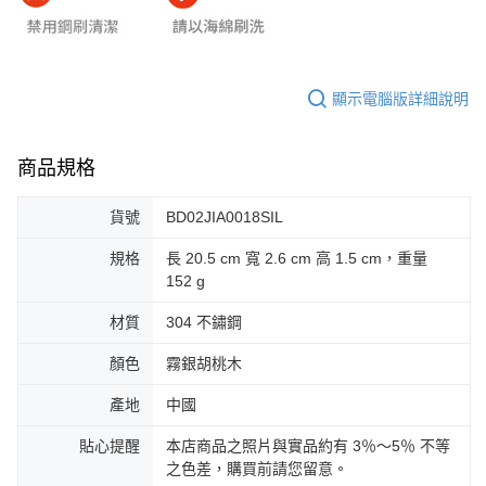
顯示電腦版詳細說明
商品規格
貨號
BD02JIA0018SIL
規格
長 20.5 cm 寬 2.6 cm 高 1.5 cm，重量
152 g
材質
304 不鏽鋼
顏色
霧銀胡桃木
產地
中國
貼心提醒
本店商品之照片與實品約有 3％～5％ 不等
之色差，購買前請您留意。