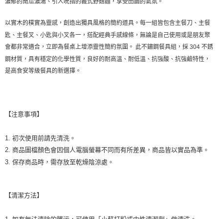
濃郁的南瓜濃湯、引人吮指的義式野菇麵，享受田園的氣氛。
客戶支援中心」
https://netprotections.freshdesk.com/support/home
以實木的樸實為靈感，創造出獨具風格的簡約道具。每一組皆包含主餐刀、主餐
【注意事項】
１．透過由恩沛科技股份有限公司提供之「AFTEE先享後付」服務完成之交
匙、主餐叉、小匙與小叉各一，搭配經典手感線條，無論是自己使用或是朋友聚
易，需依本服務之必要範圍內提供個人資料，並將交易相關給付款項請求債
會都非常適合，立即為餐桌上增添靈性簡約氛圍。
此不鏽鋼餐具組，採 304 不銹
權轉讓予恩沛科技股份有限公司。
鋼材質，具有穩定的化學性質，良好的耐高溫、耐低溫、抗強酸、抗強鹼特性，
２．關於個人資料處理事宜，請瀏覽以下網址：
https://aftee.tw/terms/#terms3
是高食安等級餐具的新選擇。
３．未成年的使用者請事先徵得法定代理人或監護人之同意方可使用
「AFTEE先享後付」，若未經同意申辦者引起之損失，本公司不負相關責
任。
４．使用「AFTEE先享後付」時，將依據個別帳號之用戶狀況，依本公司即
時審查核予不同之上限額度；若仍有額度不足之情形，本公司將視審查結果
【注意事項】
請求用戶進行身份認證。
５．嚴禁一人註冊多個帳號或使用他人資訊註冊。若發現惡意使用之情形，
1. 初次使用前請先清洗。
恩沛科技股份有限公司將有權停止該用戶之使用額度並採取法律行動。
2. 商品圖檔顏色會因個人電腦螢幕不同而有所差異，商品皆以實品為準。
3. 保存商品時，需存放至乾燥陰涼處。
【清潔方法】
1. 如有無法清除的髒污，可使用「小蘇打粉或中性清潔劑」做清洗。