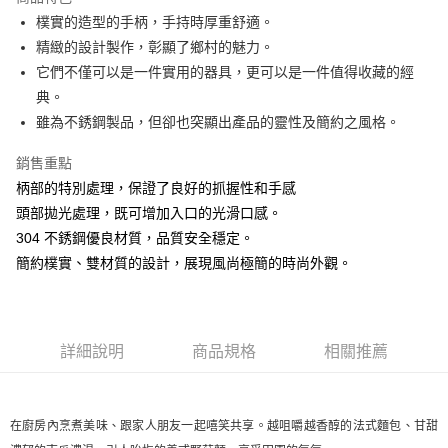
街口支付
樸實的造型的手柄，手持時厚重舒適。
精緻的設計製作，彰顯了鄉村的魅力。
悠遊付
它們不僅可以是一件實用的器具，更可以是一件值得收藏的經
AFTEE先享後付
典。
相關說明
雖為不銹鋼製品，但卻也突顯出產品的靈性及簡約之風格。
【關於「AFTEE先享後付」】
ATM付款
AFTEE先享後付是「在收到商品之後才付款」的支付方式。 讓您購物簡單
銷售重點
便利好安心！
柄部的特別處理，保證了良好的抓握性和手感
１．簡單：不需註冊會員、不需綁卡、不需儲值。
運送方式
２．便利：只要手機號碼，簡訊認證，即可結帳。
頭部拋光處理，既可增加入口的光滑口感。
３．安心：先確認商品／服務後，再付款。
全家取貨付款
304 不銹鋼優良材質，品質安全穩定。
每筆NT$60，滿NT$1,500(含以上)免運費
簡約樸實、雙材質的設計，展現風尚極簡的時尚外觀。
【「AFTEE先享後付」結帳流程】
１．於結帳方式選擇「AFTEE先享後付」後，將跳轉至「AFTEE先享後付」
7-11取貨付款
結帳頁面，進行簡訊認證並確認金額後，即可完成結帳。
２．訂單成立數日內，您將收到繳費通知簡訊。
每筆NT$60，滿NT$1,500(含以上)免運費
３．收到繳費通知簡訊後14天內，點擊此簡訊中的連結，可透過四大超商／
詳細說明
商品規格
相關推薦
ATM／網路銀行／等多元方式進行付款，方視為交易完成。
宅配
※ 請注意：結帳手續完成當下不需立刻繳費，但若您需要取消訂單，請聯絡
每筆NT$100，滿NT$1,500(含以上)免運費
購買商品的店家。未經商家同意取消之訂單仍視為有效，需透過AFTEE先享
後付繳納相關費用。
在廚房內烹煮美味、跟家人朋友一起嘻笑共享。越咀嚼越香醇的法式麵包、甘甜
順豐速運
※ 交易是否成功請以「AFTEE先享後付 」之結帳頁面顯示為準，若有關於
查看運費
是否繳費成功／繳費後需取消欲退款等相關疑問，請聯繫「AFTEE先享後付