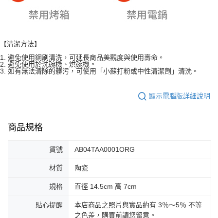
【清潔方法】
1. 避免使用鋼刷清洗，可延長商品美觀度與使用壽命。
2. 避免使用於洗碗機、烘碗機。
3. 如有無法清除的髒污，可使用「小蘇打粉或中性清潔劑」清洗。
顯示電腦版詳細說明
商品規格
貨號
AB04TAA0001ORG
材質
陶瓷
規格
直徑 14.5cm 高 7cm
貼心提醒
本店商品之照片與實品約有 3％～5％ 不等
之色差，購買前請您留意。