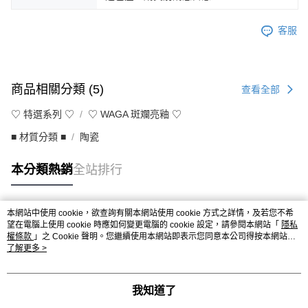
客服
商品相關分類 (5)
查看全部
♡ 特選系列 ♡
♡ WAGA 斑斕亮釉 ♡
■ 材質分類 ■
陶瓷
本分類熱銷
全站排行
本網站中使用 cookie，欲查詢有關本網站使用 cookie 方式之詳情，及若您不希
熱門標籤
望在電腦上使用 cookie 時應如何變更電腦的 cookie 設定，請參閱本網站「
隱私
權條款
」之 Cookie 聲明。您繼續使用本網站即表示您同意本公司得按本網站使
用條款之 Cookie 聲明使用 cookie。
了解更多 >
我知道了