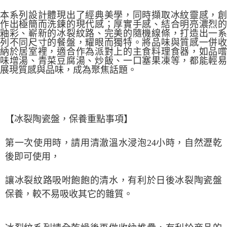
本系列設計體現出了經典美學，同時擷取冰紋靈感，創
作出極簡而洗鍊的現代感；厚實手感、結合明亮濃烈的
釉彩、嶄新的冰裂紋路、完美的隨機線條，打造出一系
列不同尺寸的餐盤，耀眼而獨特。將品味與質感一併收
納於居室裡，適合作為派對上的主食料理食器，如品嚐
味增湯、青菜豆腐湯、炒飯、一口塞果凍等，都能輕易
展現質感與品味，成為聚焦話題。
【
冰裂陶瓷盤，保養
重點事項
】
第一次使用時，
請用清澈溫水浸泡24小時，自然瀝乾
後即可使用，
讓冰裂紋路吸咐飽飽的清水，
有利於日後冰裂陶瓷盤
保養，
較不易吸收其它的雜質。