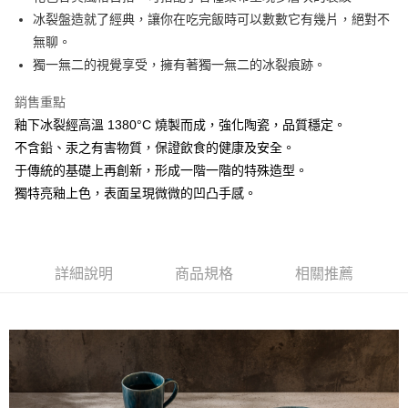
冰裂盤造就了經典，讓你在吃完飯時可以數數它有幾片，絕對不
悠遊付
無聊。
AFTEE先享後付
獨一無二的視覺享受，擁有著獨一無二的冰裂痕跡。
相關說明
銷售重點
【關於「AFTEE先享後付」】
ATM付款
AFTEE先享後付是「在收到商品之後才付款」的支付方式。 讓您購物簡單
釉下冰裂經高溫 1380°C 燒製而成，強化陶瓷，品質穩定。
便利好安心！
不含鉛、汞之有害物質，保證飲食的健康及安全。
１．簡單：不需註冊會員、不需綁卡、不需儲值。
運送方式
２．便利：只要手機號碼，簡訊認證，即可結帳。
于傳統的基礎上再創新，形成一階一階的特殊造型。
３．安心：先確認商品／服務後，再付款。
全家取貨付款
獨特亮釉上色，表面呈現微微的凹凸手感。
每筆NT$60，滿NT$1,500(含以上)免運費
【「AFTEE先享後付」結帳流程】
１．於結帳方式選擇「AFTEE先享後付」後，將跳轉至「AFTEE先享後付」
7-11取貨付款
結帳頁面，進行簡訊認證並確認金額後，即可完成結帳。
２．訂單成立數日內，您將收到繳費通知簡訊。
每筆NT$60，滿NT$1,500(含以上)免運費
詳細說明
商品規格
相關推薦
３．收到繳費通知簡訊後14天內，點擊此簡訊中的連結，可透過四大超商／
ATM／網路銀行／等多元方式進行付款，方視為交易完成。
宅配
※ 請注意：結帳手續完成當下不需立刻繳費，但若您需要取消訂單，請聯絡
每筆NT$100，滿NT$1,500(含以上)免運費
購買商品的店家。未經商家同意取消之訂單仍視為有效，需透過AFTEE先享
後付繳納相關費用。
順豐速運
※ 交易是否成功請以「AFTEE先享後付 」之結帳頁面顯示為準，若有關於
查看運費
是否繳費成功／繳費後需取消欲退款等相關疑問，請聯繫「AFTEE先享後付
客戶支援中心」
https://netprotections.freshdesk.com/support/home