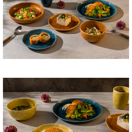
【注意事項】
１．透過由恩沛科技股份有限公司提供之「AFTEE先享後付」服務完成之交
易，需依本服務之必要範圍內提供個人資料，並將交易相關給付款項請求債
權轉讓予恩沛科技股份有限公司。
２．關於個人資料處理事宜，請瀏覽以下網址：
https://aftee.tw/terms/#terms3
３．未成年的使用者請事先徵得法定代理人或監護人之同意方可使用
「AFTEE先享後付」，若未經同意申辦者引起之損失，本公司不負相關責
任。
４．使用「AFTEE先享後付」時，將依據個別帳號之用戶狀況，依本公司即
時審查核予不同之上限額度；若仍有額度不足之情形，本公司將視審查結果
請求用戶進行身份認證。
５．嚴禁一人註冊多個帳號或使用他人資訊註冊。若發現惡意使用之情形，
恩沛科技股份有限公司將有權停止該用戶之使用額度並採取法律行動。