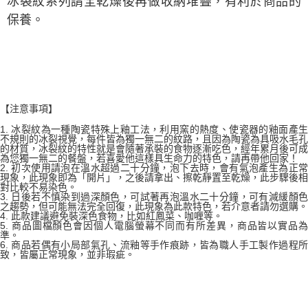
冰裂紋系列請全乾燥後再做收納堆疊，有利於商品的
保養。
【注意事項】
1. 冰裂紋為一種陶瓷特殊上釉工法，利用窯的熱度、使瓷器的釉面產生
不規則的冰裂視覺，每件皆為獨一無二的紋路，且因為陶瓷為具吸水毛孔
的材質，冰裂紋的特性就是會隨著承裝的食物逐漸吃色，經年累月後可成
為您獨一無二的餐盤，若喜愛他這樣具生命力的特色，請再帶他回家！
2. 初次使用請泡在溫水超過二十分鐘，泡下去時，會有氣泡產生為正常
現象，此現象即為「開片」，之後請拿出、擦乾靜置至乾燥，此步驟後相
對比較不易染色。
3. 日後若不慎染到過深顏色，可試著再泡溫水二十分鐘，可有減緩顏色
之趨勢，但可能無法完全回復，此現象為此款特色，若介意者請勿選購。
4. 此款建議避免裝深色食物，比如紅鳳菜、咖喱等。
5. 商品圖檔顏色會因個人電腦螢幕不同而有所差異，商品皆以實品為
準。
6. 商品若偶有小局部氣孔、流釉等手作痕跡，皆為職人手工製作過程所
致，皆屬正常現象，並非瑕疵。