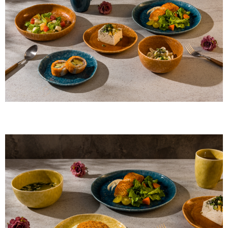
【注意事項】
１．透過由恩沛科技股份有限公司提供之「AFTEE先享後付」服務完成之交
易，需依本服務之必要範圍內提供個人資料，並將交易相關給付款項請求債
權轉讓予恩沛科技股份有限公司。
２．關於個人資料處理事宜，請瀏覽以下網址：
https://aftee.tw/terms/#terms3
３．未成年的使用者請事先徵得法定代理人或監護人之同意方可使用
「AFTEE先享後付」，若未經同意申辦者引起之損失，本公司不負相關責
任。
４．使用「AFTEE先享後付」時，將依據個別帳號之用戶狀況，依本公司即
時審查核予不同之上限額度；若仍有額度不足之情形，本公司將視審查結果
請求用戶進行身份認證。
５．嚴禁一人註冊多個帳號或使用他人資訊註冊。若發現惡意使用之情形，
恩沛科技股份有限公司將有權停止該用戶之使用額度並採取法律行動。