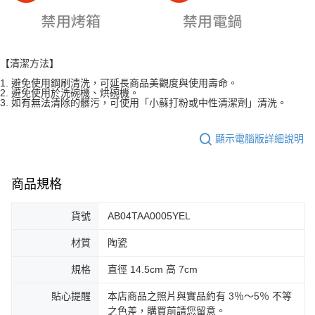
【清潔方法】
1. 避免使用鋼刷清洗，可延長商品美觀度與使用壽命。
2. 避免使用於洗碗機、烘碗機。
3. 如有無法清除的髒污，可使用「小蘇打粉或中性清潔劑」清洗。
顯示電腦版詳細說明
商品規格
貨號
AB04TAA0005YEL
材質
陶瓷
規格
直徑 14.5cm 高 7cm
貼心提醒
本店商品之照片與實品約有 3％～5％ 不等
之色差，購買前請您留意。