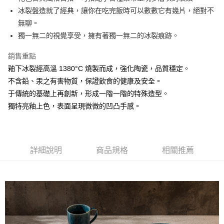
冰裂盤造就了經典，讓你在吃完飯時可以數數它有幾片，絕對不
悠遊付
無聊。
AFTEE先享後付
獨一無二的視覺享受，擁有著獨一無二的冰裂痕跡。
相關說明
銷售重點
【關於「AFTEE先享後付」】
ATM付款
AFTEE先享後付是「在收到商品之後才付款」的支付方式。 讓您購物簡單
釉下冰裂經高溫 1380°C 燒製而成，強化陶瓷，品質穩定。
便利好安心！
不含鉛、汞之有害物質，保證飲食的健康及安全。
１．簡單：不需註冊會員、不需綁卡、不需儲值。
運送方式
２．便利：只要手機號碼，簡訊認證，即可結帳。
于傳統的基礎上再創新，形成一階一階的特殊造型。
３．安心：先確認商品／服務後，再付款。
全家取貨付款
獨特亮釉上色，表面呈現微微的凹凸手感。
每筆NT$60，滿NT$1,500(含以上)免運費
【「AFTEE先享後付」結帳流程】
１．於結帳方式選擇「AFTEE先享後付」後，將跳轉至「AFTEE先享後付」
7-11取貨付款
結帳頁面，進行簡訊認證並確認金額後，即可完成結帳。
２．訂單成立數日內，您將收到繳費通知簡訊。
每筆NT$60，滿NT$1,500(含以上)免運費
詳細說明
商品規格
相關推薦
３．收到繳費通知簡訊後14天內，點擊此簡訊中的連結，可透過四大超商／
ATM／網路銀行／等多元方式進行付款，方視為交易完成。
宅配
※ 請注意：結帳手續完成當下不需立刻繳費，但若您需要取消訂單，請聯絡
每筆NT$100，滿NT$1,500(含以上)免運費
購買商品的店家。未經商家同意取消之訂單仍視為有效，需透過AFTEE先享
後付繳納相關費用。
順豐速運
※ 交易是否成功請以「AFTEE先享後付 」之結帳頁面顯示為準，若有關於
查看運費
是否繳費成功／繳費後需取消欲退款等相關疑問，請聯繫「AFTEE先享後付
客戶支援中心」
https://netprotections.freshdesk.com/support/home