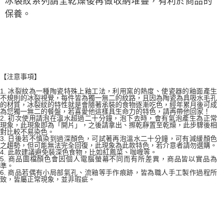
冰裂紋系列請全乾燥後再做收納堆疊，有利於商品的
保養。
【注意事項】
1. 冰裂紋為一種陶瓷特殊上釉工法，利用窯的熱度、使瓷器的釉面產生
不規則的冰裂視覺，每件皆為獨一無二的紋路，且因為陶瓷為具吸水毛孔
的材質，冰裂紋的特性就是會隨著承裝的食物逐漸吃色，經年累月後可成
為您獨一無二的餐盤，若喜愛他這樣具生命力的特色，請再帶他回家！
2. 初次使用請泡在溫水超過二十分鐘，泡下去時，會有氣泡產生為正常
現象，此現象即為「開片」，之後請拿出、擦乾靜置至乾燥，此步驟後相
對比較不易染色。
3. 日後若不慎染到過深顏色，可試著再泡溫水二十分鐘，可有減緩顏色
之趨勢，但可能無法完全回復，此現象為此款特色，若介意者請勿選購。
4. 此款建議避免裝深色食物，比如紅鳳菜、咖喱等。
5. 商品圖檔顏色會因個人電腦螢幕不同而有所差異，商品皆以實品為
準。
6. 商品若偶有小局部氣孔、流釉等手作痕跡，皆為職人手工製作過程所
致，皆屬正常現象，並非瑕疵。