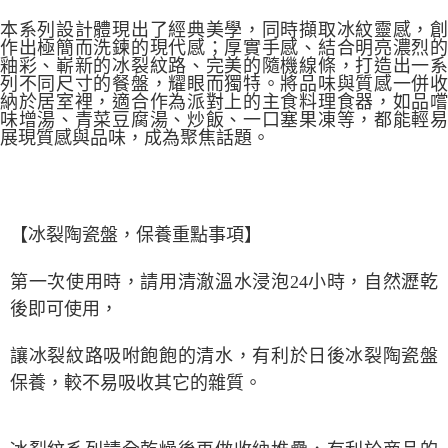
本系列設計體現出了經典美學，同時擷取冰紋靈感，創
作出極簡而洗鍊的現代感；厚實手感、結合明亮濃烈的
釉彩、嶄新的冰裂紋路、完美的隨機線條，打造出一系
列不同尺寸的餐盤，耀眼而獨特。將品味與質感一併收
納於居室裡，適合作為派對上的主食料理食器，如品嚐
味增湯、青菜豆腐湯、炒飯、一口塞果凍等，都能輕易
展現質感與品味，成為聚焦話題。
【
冰裂陶瓷盤，保養
重點事項
】
第一次使用時，
請用清澈溫水浸泡24小時，自然瀝乾
後即可使用，
讓冰裂紋路吸咐飽飽的清水，
有利於日後冰裂陶瓷盤
保養，
較不易吸收其它的雜質。