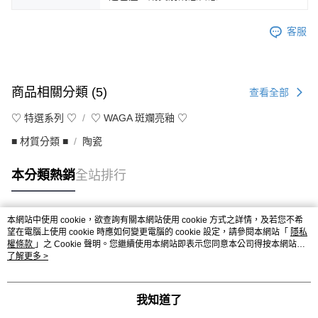
客服
商品相關分類 (5)
查看全部
♡ 特選系列 ♡
♡ WAGA 斑斕亮釉 ♡
■ 材質分類 ■
陶瓷
本分類熱銷
全站排行
本網站中使用 cookie，欲查詢有關本網站使用 cookie 方式之詳情，及若您不希
熱門標籤
望在電腦上使用 cookie 時應如何變更電腦的 cookie 設定，請參閱本網站「
隱私
權條款
」之 Cookie 聲明。您繼續使用本網站即表示您同意本公司得按本網站使
用條款之 Cookie 聲明使用 cookie。
了解更多 >
我知道了