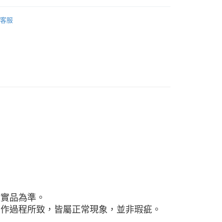
：先確認商品／服務後，再付款。
付款
EE先享後付」結帳流程】
客服
 ■
陶瓷
0，滿NT$1,500(含以上)免運費
方式選擇「AFTEE先享後付」後，將跳轉至「AFTEE先享後
頁面，進行簡訊認證並確認金額後，即可完成結帳。
惠專區 ★
付款
成立數日內，您將收到繳費通知簡訊。
費通知簡訊後14天內，點擊此簡訊中的連結，可透過四大超商
0，滿NT$1,500(含以上)免運費
 精選餐具 ★
網路銀行／等多元方式進行付款，方視為交易完成。
：結帳手續完成當下不需立刻繳費，但若您需要取消訂單，請聯
的店家。未經商家同意取消之訂單仍視為有效，需透過AFTEE
繳納相關費用。
00，滿NT$1,500(含以上)免運費
否成功請以「AFTEE先享後付 」之結帳頁面顯示為準，若有關於
功／繳費後需取消欲退款等相關疑問，請聯繫「AFTEE先享後
查看運費
援中心」
https://netprotections.freshdesk.com/support/home
項】
恩沛科技股份有限公司提供之「AFTEE先享後付」服務完成之
依本服務之必要範圍內提供個人資料，並將交易相關給付款項請
讓予恩沛科技股份有限公司。
個人資料處理事宜，請瀏覽以下網址：
ee.tw/terms/#terms3
年的使用者請事先徵得法定代理人或監護人之同意方可使用
以實品為準。
E先享後付」，若未經同意申辦者引起之損失，本公司不負相關責
製作過程所致，皆屬正常現象，並非瑕疵。
AFTEE先享後付」時，將依據個別帳號之用戶狀況，依本公司