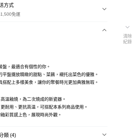
送方式
1,500免運
清除
次付款
紀錄
付款
餐盤，最適合有個性的你。
的平盤擺放精緻的甜點、菜餚，襯托出菜色的優雅。
具搭配上多樣美食，讓你的聚餐時光更加典雅無瑕。
，高溫釉燒，為二次燒成的新瓷器。
享後付
，更耐用、更抗高温，可搭配本系列商品使用。
FTEE先享後付」】
的釉彩質感上色，展現時尚外觀。
先享後付是「在收到商品之後才付款」的支付方式。 讓您購物簡單
心！
：不需註冊會員、不需綁卡、不需儲值。
類 (4)
：只要手機號碼，簡訊認證，即可結帳。