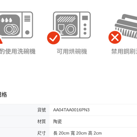
規格
貨號
AA04TAA0016PN3
材質
陶瓷
尺寸
長 20cm 寬 20cm 高 2cm