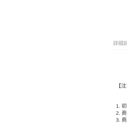
詳細
【注
1.
2.
3.