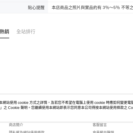
貼心提醒
本店商品之照片與實品約有 3％～5％ 不等
熱銷
全站排行
本網站使用 cookie 方式之詳情，及若您不希望在電腦上使用 cookie 時應如何變更電腦的
」之 Cookie 聲明。您繼續使用本網站即表示您同意本公司得按本網站使用條款之 Coo
關於我們
客服資訊
品牌故事
購物說明
商店簡介
客服留言
隱私權及網站使用條款
會員權益聲明