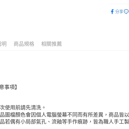
３．安心
全部商品
全家取貨
【「AFT
分享
■ 材質分類
每筆NT$6
１．於結帳
付」結帳
★ 1+1特
7-11取貨
２．訂單
３．收到繳
每筆NT$6
★ WAGA
／ATM／
※ 請注意
說明
商品規格
相關推薦
宅配
絡購買商品
先享後付
每筆NT$1
※ 交易是
是否繳費成
順豐速運
付客戶支
【注意事
１．透過由
意事項】
交易，需
求債權轉
２．關於
https://aft
 初次使用前請先清洗。
３．未成
 商品圖檔顏色會因個人電腦螢幕不同而有所差異，商品皆
「AFTE
任。
 商品若偶有小局部氣孔、流釉等手作痕跡，皆為職人手工
４．使用「