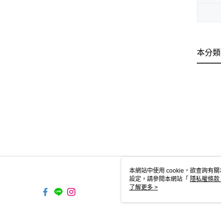
本分類
本網站中使用 cookie，欲查詢有關
設定，請參閱本網站「
隱私權條款
使用 cookie。
了解更多 >