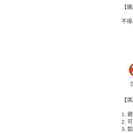
【適
不得
【清
1.
2.
3.