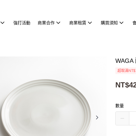
強打活動
商業合作
商業租賃
購買須知
WAGA
超取滿NT$
NT$4
數量