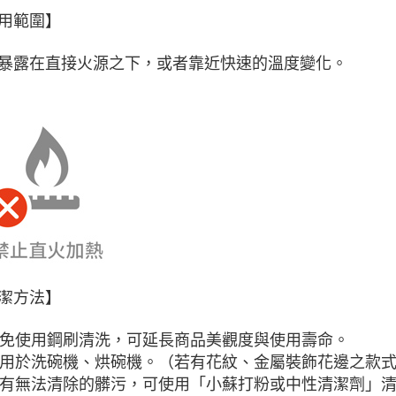
即時審查
用範圍】
結果請求
５．嚴禁
形，恩沛
暴露在直接火源之下，或者靠近快速的溫度變化。
動。
潔方法】
 避免使用鋼刷清洗，可延長商品美觀度與使用壽命。
 可用於洗碗機、烘碗機。（若有花紋、金屬裝飾花邊之款
 如有無法清除的髒污，可使用「小蘇打粉或中性清潔劑」