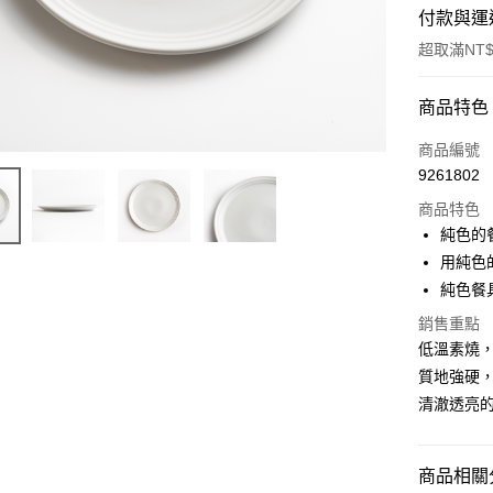
付款與運
超取滿NT$
付款方式
商品特色
信用卡一
商品編號
9261802
超商取貨
商品特色
Apple Pay
純色的
用純色
街口支付
純色餐
悠遊付
銷售重點
低溫素燒
AFTEE先
相關說明
質地強硬
【關於「A
清澈透亮
ATM付款
AFTEE
便利好安
１．簡單
商品相關分
２．便利
運送方式