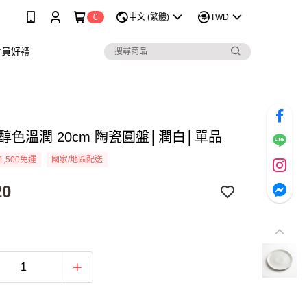
0
中文 (繁體)
TWD
會員好禮
 醇色溫潤 20cm 陶瓷圓盤│潤白│單品
1,500免運
國家/地區配送
20