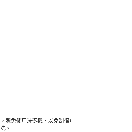
核予不同之上限額度；若仍有額度不足之情形，本公司將視審查
用戶進行身份認證。
一人註冊多個帳號或使用他人資訊註冊。若發現惡意使用之情
科技股份有限公司將有權停止該用戶之使用額度並採取法律行
式，避免使用洗碗機，以免刮傷）
清洗。