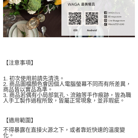
【注意事項】
1. 初次使用前請先清洗。
2. 商品圖檔顏色會因個人電腦螢幕不同而有所差異，
商品皆以實品為準。
3. 商品若偶有小局部氣孔、流釉等手作痕跡，皆為職
人手工製作過程所致，皆屬正常現象，並非瑕疵。
【適用範圍】
不得暴露在直接火源之下，或者靠近快速的溫度變
化。