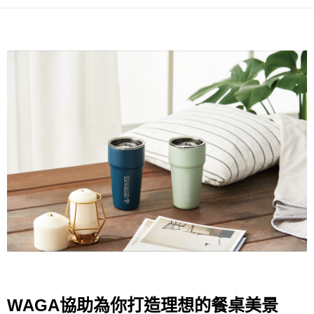
每筆NT$100，滿NT$1,500(含以上)免運費
購買商品的店家。未經商家同意取消之訂單仍視為有效，需透過AFTEE先享
後付繳納相關費用。
順豐速運
※ 交易是否成功請以「AFTEE先享後付 」之結帳頁面顯示為準，若有關於
查看運費
是否繳費成功／繳費後需取消欲退款等相關疑問，請聯繫「AFTEE先享後付
客戶支援中心」
https://netprotections.freshdesk.com/support/home
【注意事項】
１．透過由恩沛科技股份有限公司提供之「AFTEE先享後付」服務完成之交
易，需依本服務之必要範圍內提供個人資料，並將交易相關給付款項請求債
權轉讓予恩沛科技股份有限公司。
２．關於個人資料處理事宜，請瀏覽以下網址：
https://aftee.tw/terms/#terms3
３．未成年的使用者請事先徵得法定代理人或監護人之同意方可使用
「AFTEE先享後付」，若未經同意申辦者引起之損失，本公司不負相關責
任。
４．使用「AFTEE先享後付」時，將依據個別帳號之用戶狀況，依本公司即
時審查核予不同之上限額度；若仍有額度不足之情形，本公司將視審查結果
請求用戶進行身份認證。
５．嚴禁一人註冊多個帳號或使用他人資訊註冊。若發現惡意使用之情形，
恩沛科技股份有限公司將有權停止該用戶之使用額度並採取法律行動。
WAGA
協助為你打造理想的餐桌美景