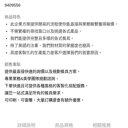
超商取貨付款
9409556
Apple Pay
商品特色
街口支付
此企業方案提供簡易的流程使你能直接與業務聯繫獲得報價，
不需繁複的尋找窗口以及挑選各式產品，
悠遊付
我們能提供完整且多樣的各式餐具。
AFTEE先享後付
除了美感的注重，我們對材質的掌握度也極高，
相關說明
高度客製化的生產能力是客戶選擇我們的首要原因。
【關於「AFTEE先享後付」】
ATM付款
AFTEE先享後付是「在收到商品之後才付款」的支付方式。 讓您購物簡單
銷售重點
便利好安心！
提供最直接快速的詢價以及規劃餐具方案，
１．簡單：不需註冊會員、不需綁卡、不需儲值。
運送方式
２．便利：只要手機號碼，簡訊認證，即可結帳。
專業業務&美學團隊規劃諮詢，
３．安心：先確認商品／服務後，再付款。
全家取貨付款
下單快速且可提供各種風格的客製化搭配服務，
每筆NT$60，滿NT$1,500(含以上)免運費
讓您一站式滿足所有的餐具需求，
【「AFTEE先享後付」結帳流程】
１．於結帳方式選擇「AFTEE先享後付」後，將跳轉至「AFTEE先享後付」
可印刷、可雷雕，大量訂購還會有額外優惠。
7-11取貨付款
結帳頁面，進行簡訊認證並確認金額後，即可完成結帳。
２．訂單成立數日內，您將收到繳費通知簡訊。
每筆NT$60，滿NT$1,500(含以上)免運費
３．收到繳費通知簡訊後14天內，點擊此簡訊中的連結，可透過四大超商／
ATM／網路銀行／等多元方式進行付款，方視為交易完成。
宅配
※ 請注意：結帳手續完成當下不需立刻繳費，但若您需要取消訂單，請聯絡
詳細說明
商品規格
相關推薦