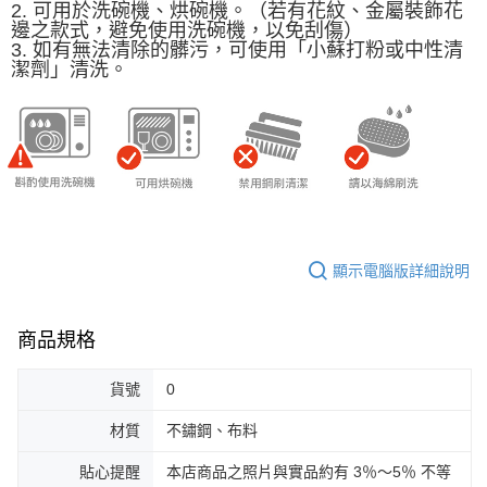
2. 可用於洗碗機、烘碗機。（若有花紋、金屬裝飾花
邊之款式，避免使用洗碗機，以免刮傷）
3. 如有無法清除的髒污，可使用「小蘇打粉或中性清
潔劑」清洗。
顯示電腦版詳細說明
商品規格
貨號
0
材質
不鏽鋼、布料
貼心提醒
本店商品之照片與實品約有 3％～5％ 不等