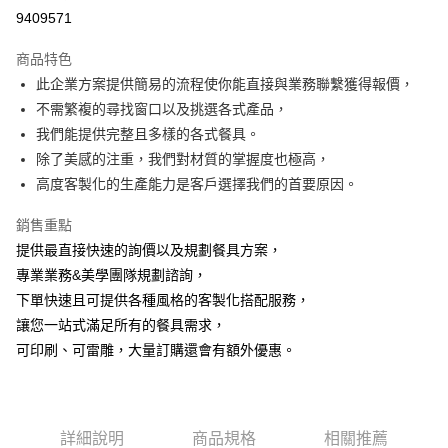
超商取貨付款
9409571
Apple Pay
商品特色
街口支付
此企業方案提供簡易的流程使你能直接與業務聯繫獲得報價，
不需繁複的尋找窗口以及挑選各式產品，
悠遊付
我們能提供完整且多樣的各式餐具。
AFTEE先享後付
除了美感的注重，我們對材質的掌握度也極高，
相關說明
高度客製化的生產能力是客戶選擇我們的首要原因。
【關於「AFTEE先享後付」】
ATM付款
AFTEE先享後付是「在收到商品之後才付款」的支付方式。 讓您購物簡單
銷售重點
便利好安心！
提供最直接快速的詢價以及規劃餐具方案，
１．簡單：不需註冊會員、不需綁卡、不需儲值。
運送方式
２．便利：只要手機號碼，簡訊認證，即可結帳。
專業業務&美學團隊規劃諮詢，
３．安心：先確認商品／服務後，再付款。
全家取貨付款
下單快速且可提供各種風格的客製化搭配服務，
每筆NT$60，滿NT$1,500(含以上)免運費
讓您一站式滿足所有的餐具需求，
【「AFTEE先享後付」結帳流程】
１．於結帳方式選擇「AFTEE先享後付」後，將跳轉至「AFTEE先享後付」
可印刷、可雷雕，大量訂購還會有額外優惠。
7-11取貨付款
結帳頁面，進行簡訊認證並確認金額後，即可完成結帳。
２．訂單成立數日內，您將收到繳費通知簡訊。
每筆NT$60，滿NT$1,500(含以上)免運費
３．收到繳費通知簡訊後14天內，點擊此簡訊中的連結，可透過四大超商／
ATM／網路銀行／等多元方式進行付款，方視為交易完成。
宅配
※ 請注意：結帳手續完成當下不需立刻繳費，但若您需要取消訂單，請聯絡
詳細說明
商品規格
相關推薦