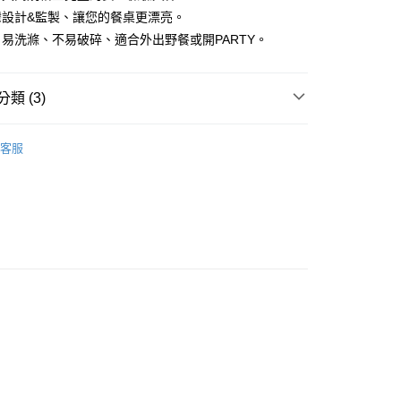
：先確認商品／服務後，再付款。
灣設計&監製、讓您的餐桌更漂亮。
付款
EE先享後付」結帳流程】
易洗滌、不易破碎、適合外出野餐或開PARTY。
0，滿NT$1,500(含以上)免運費
方式選擇「AFTEE先享後付」後，將跳轉至「AFTEE先享後
頁面，進行簡訊認證並確認金額後，即可完成結帳。
付款
成立數日內，您將收到繳費通知簡訊。
類 (3)
費通知簡訊後14天內，點擊此簡訊中的連結，可透過四大超商
0，滿NT$1,500(含以上)免運費
網路銀行／等多元方式進行付款，方視為交易完成。
 ■
：結帳手續完成當下不需立刻繳費，但若您需要取消訂單，請聯
陶瓷
客服
的店家。未經商家同意取消之訂單仍視為有效，需透過AFTEE
繳納相關費用。
00，滿NT$1,500(含以上)免運費
否成功請以「AFTEE先享後付 」之結帳頁面顯示為準，若有關於
合成樹脂設計系列 ★
功／繳費後需取消欲退款等相關疑問，請聯繫「AFTEE先享後
查看運費
援中心」
https://netprotections.freshdesk.com/support/home
項】
恩沛科技股份有限公司提供之「AFTEE先享後付」服務完成之
依本服務之必要範圍內提供個人資料，並將交易相關給付款項請
讓予恩沛科技股份有限公司。
個人資料處理事宜，請瀏覽以下網址：
ee.tw/terms/#terms3
年的使用者請事先徵得法定代理人或監護人之同意方可使用
E先享後付」，若未經同意申辦者引起之損失，本公司不負相關責
AFTEE先享後付」時，將依據個別帳號之用戶狀況，依本公司