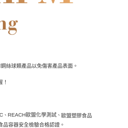
用鋼絲球類產品以免傷害產品表面。
喔！
C
REACH歐盟
化學測試
、
、
歐盟塑膠食品
食品容器安全檢驗合格認證。