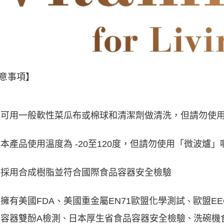
意事項】
可用一般軟性菜瓜布或棉球和清潔劑做清洗，但請勿使
本產品使用溫度為 -20至120度，但請勿使用「微波爐」
採用合成樹脂並符合國際食品容器安全檢驗
擁有美國FDA、美國重金屬EN71歐盟化學測試
歐盟EE
、
容器雙酚A檢測
日本厚生省食品容器安全檢驗
洗碗機
、
、