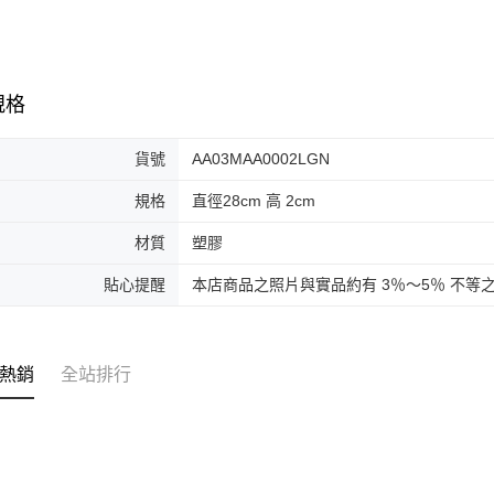
規格
貨號
AA03MAA0002LGN
規格
直徑28cm 高 2cm
材質
塑膠
貼心提醒
本店商品之照片與實品約有 3％～5％ 不等
熱銷
全站排行