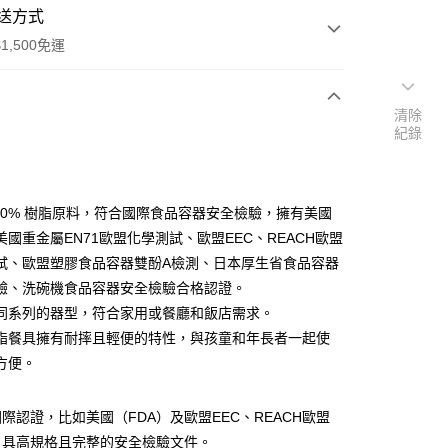
送方式
1,500免運
清除
次付款
紀錄
付款
100% 樹脂原料，符合國際食品容器安全檢驗，擁有美國
美國重金屬EN71歐盟化學測試、歐盟EEC、REACH歐盟
試、歐盟塑膠食品容器雙酚A檢測、日本厚生省食品容器
驗、洗碗機食品容器安全檢驗合格認證。
同系列的器型，符合家用或餐廳和飯店需求。
享後付
脂餐具擁有耐摔且輕便的特性，與孩童和年長者一起使
FTEE先享後付」】
方便。
先享後付是「在收到商品之後才付款」的支付方式。 讓您購物簡單
心！
：不需註冊會員、不需綁卡、不需儲值。
際認證，比如美國（FDA）及歐盟EEC、REACH歐盟
：只要手機號碼，簡訊認證，即可結帳。
，具高規格且完整的安全檢驗文件。