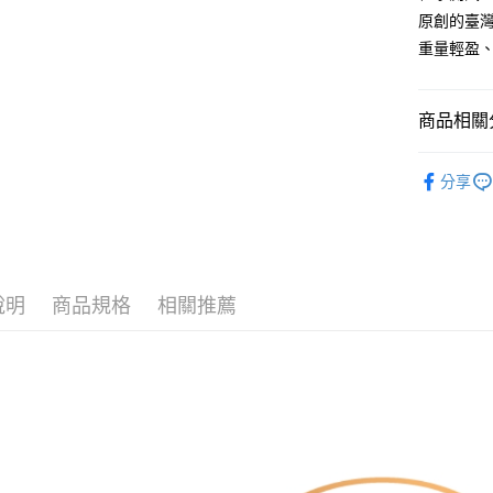
３．安心
原創的臺
全家取貨
【「AFT
重量輕盈、
每筆NT$6
１．於結帳
付」結帳
7-11取貨
２．訂單
商品相關分
３．收到繳
每筆NT$6
／ATM／
■ 材質分類
※ 請注意
宅配
分享
絡購買商品
全部商品
先享後付
每筆NT$1
※ 交易是
★ 好保養
是否繳費成
順豐速運
付客戶支
【注意事
說明
商品規格
相關推薦
１．透過由
交易，需
求債權轉
２．關於
https://aft
３．未成
「AFTE
任。
４．使用「