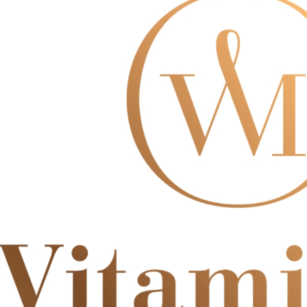
即時審查
結果請求
５．嚴禁
形，恩沛
動。