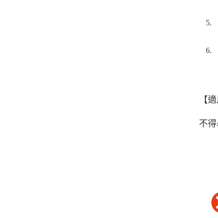
【適
不得