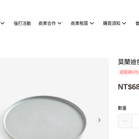
強打活動
商業合作
商業租賃
購買須知
莫蘭迪
超取滿NT$
NT$6
數量