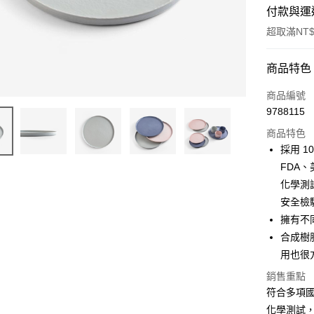
付款與運
超取滿NT$
付款方式
商品特色
信用卡一
商品編號
9788115
超商取貨
商品特色
Apple Pay
採用 
FDA、
街口支付
化學測
悠遊付
安全檢
擁有不
AFTEE先
合成樹
相關說明
【關於「A
用也很
ATM付款
AFTEE
銷售重點
便利好安
１．簡單
符合多項國
２．便利
運送方式
化學測試