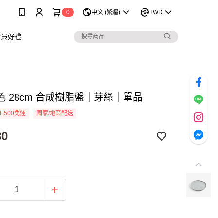
0
中文 (繁體)
TWD
會員好禮
色 28cm 合成樹脂盤｜芽綠｜單品
1,500免運
國家/地區配送
80